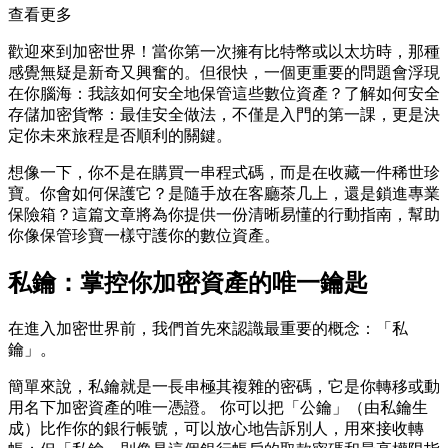
查看更多
歡迎來到加密世界！當你第一次擁有比特幣或以太坊時，那種
感覺無疑是新奇又興奮的。但很快，一個更重要的問題會浮現
在你腦海：我該如何安全地保管這些數位資產？了解
如何安全
存儲加密貨幣：最佳安全做法
，不僅是入門的第一課，更是決
定你未來旅程是否順利的關鍵。
想像一下，你不是在購買一串程式碼，而是在收藏一件稀世珍
寶。你會如何保護它？是隨手放在客廳茶几上，還是鎖進專業
保險箱？這篇文章將為你提供一份清晰易懂的行動指南，幫助
你像保管珍寶一樣守護你的數位資產。
私鑰：掌控你加密資產的唯一鑰匙
在進入加密世界前，我們首先來認識最重要的概念：「私
鑰」。
簡單來說，私鑰就是一長串極其複雜的密碼，它是你轉移或動
用名下加密資產的唯一憑證。 你可以把「公鑰」（由私鑰生
成）比作你的銀行帳號，可以放心地告訴別人，用來接收轉