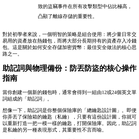
致的盜竊事件在所有攻擊類型中佔比極高，
凸顯了離線存儲的重要性。
對於初學者來說，一個明智的策略是組合使用：將少量日常交
易用的資產放在熱錢包，而將大部分長期持有的資產存入冷錢
包。這是關於
如何安全存儲加密貨幣：最佳安全做法
的核心思
路之一。
助記詞與物理備份：防丟防盜的核心操作
指南
當你創建一個新的錢包時，通常會得到一組由12或24個英文單
詞組成的「助記詞」。
想像一下，助記詞是你整個保險庫的「總鑰匙設計圖」。即便
你弄丟了保險箱的鑰匙（私鑰），只要有這份設計圖，你就可
以重新打造一把一模一樣的鑰匙，打開保險庫。因此，助記詞
是私鑰的另一種表現形式，其重要性不言而喻。