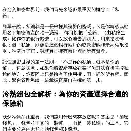
在進入加密世界前，我們首先來認識最重要的概念：「私
鑰」。
簡單來說，私鑰就是一長串極其複雜的密碼，它是你轉移或動
用名下加密資產的唯一憑證。 你可以把「公鑰」（由私鑰生
成）比作你的銀行帳號，可以放心地告訴別人，用來接收轉
帳；但「私鑰」則像是這個銀行帳戶的取款密碼和最高權限指
令，誰掌握了它，誰就真正擁有帳戶裡的所有資產。
記住加密世界的第一法則：「不是你的私鑰，就不是你的
幣」。這意味著，如果你將資產存放在某些你無法直接掌控私
鑰的地方，你實際上只是擁有了使用權，而非絕對所有權。因
此，學會管理私鑰，是掌握資產自主權的第一步。
冷熱錢包全解析：為你的資產選擇合適的
保險箱
既然私鑰如此重要，我們該用什麼來存放它呢？答案是「加密
錢包」。錢包並非真的「裝幣」，而是「裝私鑰」的工具。它
們主要分為兩大類：熱錢包和冷錢包。