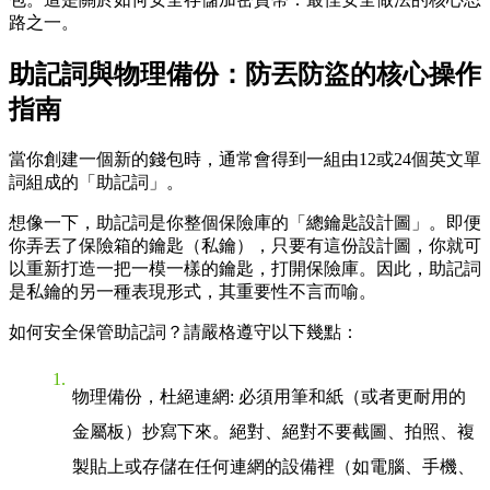
路之一。
助記詞與物理備份：防丟防盜的核心操作
指南
當你創建一個新的錢包時，通常會得到一組由12或24個英文單
詞組成的「助記詞」。
想像一下，助記詞是你整個保險庫的「總鑰匙設計圖」。即便
你弄丟了保險箱的鑰匙（私鑰），只要有這份設計圖，你就可
以重新打造一把一模一樣的鑰匙，打開保險庫。因此，助記詞
是私鑰的另一種表現形式，其重要性不言而喻。
如何安全保管助記詞？請嚴格遵守以下幾點：
物理備份，杜絕連網
: 必須用筆和紙（或者更耐用的
金屬板）抄寫下來。絕對、絕對不要截圖、拍照、複
製貼上或存儲在任何連網的設備裡（如電腦、手機、