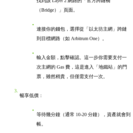
找到該 Layer 2 網路的「官方跨鏈橋
（Bridge）」頁面。
連接你的錢包，選擇從「以太坊主網」跨鏈
到目標網路（如 Arbitrum One）。
輸入金額，點擊確認。這一步你需要支付一
次主網的 Gas 費，這是進入「地鐵站」的門
票，雖然稍貴，但僅需支付一次。
暢享低價
：
等待幾分鐘（通常 10-20 分鐘），資產就會到
帳。