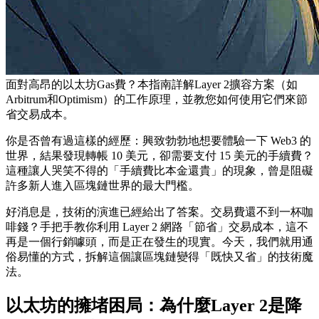
面對高昂的以太坊Gas費？本指南詳解Layer 2擴容方案（如
Arbitrum和Optimism）的工作原理，並教您如何使用它們來節
省交易成本。
你是否曾有過這樣的經歷：興致勃勃地想要體驗一下 Web3 的
世界，結果發現轉帳 10 美元，卻需要支付 15 美元的手續費？
這種讓人哭笑不得的「手續費比本金還貴」的現象，曾是阻礙
許多新人進入區塊鏈世界的最大門檻。
好消息是，技術的演進已經給出了答案。
交易費還不到一杯咖
啡錢？手把手教你利用 Layer 2 網路「節省」交易成本
，這不
再是一個行銷噱頭，而是正在發生的現實。今天，我們就用通
俗易懂的方式，拆解這個讓區塊鏈變得「既快又省」的技術魔
法。
以太坊的擁堵困局：為什麼Layer 2是降