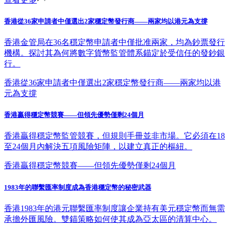
香港從36家申請者中僅選出2家穩定幣發行商——兩家均以港元為支撐
香港金管局在36名穩定幣申請者中僅批准兩家，均為鈔票發行
機構。探討其為何將數字貨幣監管體系錨定於受信任的發鈔銀
行。
香港從36家申請者中僅選出2家穩定幣發行商——兩家均以港
元為支撐
香港贏得穩定幣競賽——但領先優勢僅剩24個月
香港贏得穩定幣監管競賽，但規則手冊並非市場。它必須在18
至24個月內解決五項風險矩陣，以建立真正的樞紐。
香港贏得穩定幣競賽——但領先優勢僅剩24個月
1983年的聯繫匯率制度成為香港穩定幣的秘密武器
香港1983年的港元聯繫匯率制度讓企業持有美元穩定幣而無需
承擔外匯風險。雙錨策略如何使其成為亞太區的清算中心。