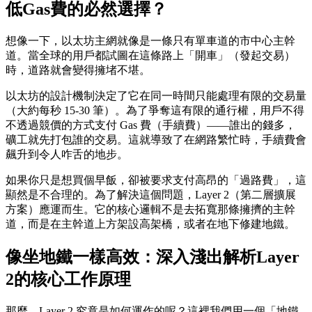
低Gas費的必然選擇？
想像一下，以太坊主網就像是一條只有單車道的市中心主幹
道。當全球的用戶都試圖在這條路上「開車」（發起交易）
時，道路就會變得擁堵不堪。
以太坊的設計機制決定了它在同一時間只能處理有限的交易量
（大約每秒 15-30 筆）。為了爭奪這有限的通行權，用戶不得
不透過競價的方式支付 Gas 費（手續費）——誰出的錢多，
礦工就先打包誰的交易。這就導致了在網路繁忙時，手續費會
飆升到令人咋舌的地步。
如果你只是想買個早飯，卻被要求支付高昂的「過路費」，這
顯然是不合理的。為了解決這個問題，Layer 2（第二層擴展
方案）應運而生。它的核心邏輯不是去拓寬那條擁擠的主幹
道，而是在主幹道上方架設高架橋，或者在地下修建地鐵。
像坐地鐵一樣高效：深入淺出解析Layer
2的核心工作原理
那麼，Layer 2 究竟是如何運作的呢？這裡我們用一個「地鐵