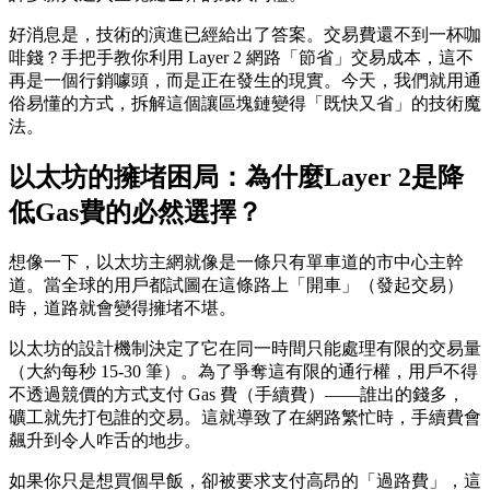
好消息是，技術的演進已經給出了答案。
交易費還不到一杯咖
啡錢？手把手教你利用 Layer 2 網路「節省」交易成本
，這不
再是一個行銷噱頭，而是正在發生的現實。今天，我們就用通
俗易懂的方式，拆解這個讓區塊鏈變得「既快又省」的技術魔
法。
以太坊的擁堵困局：為什麼Layer 2是降
低Gas費的必然選擇？
想像一下，以太坊主網就像是一條只有單車道的市中心主幹
道。當全球的用戶都試圖在這條路上「開車」（發起交易）
時，道路就會變得擁堵不堪。
以太坊的設計機制決定了它在同一時間只能處理有限的交易量
（大約每秒 15-30 筆）。為了爭奪這有限的通行權，用戶不得
不透過競價的方式支付 Gas 費（手續費）——誰出的錢多，
礦工就先打包誰的交易。這就導致了在網路繁忙時，手續費會
飆升到令人咋舌的地步。
如果你只是想買個早飯，卻被要求支付高昂的「過路費」，這