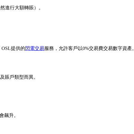
突然進行大額轉賬）。
OSL提供的
閃電交易
服務，允許客戶以
0%交易費
交易數字資產
構及賬戶類型而異。
會飆升。