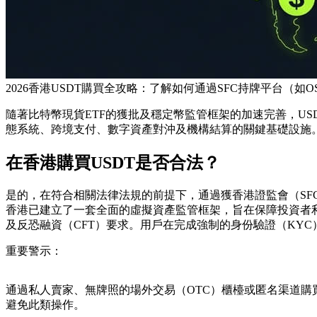
2026香港USDT購買全攻略：了解如何通過SFC持牌平台（
隨著比特幣現貨ETF的獲批及穩定幣監管框架的加速完善，USD
態系統、跨境支付、數字資產對沖及機構結算的關鍵基礎設施
在香港購買USDT是否合法？
是的，在符合相關法律法規的前提下，通過獲香港證監會（SF
香港已建立了一套全面的虛擬資產監管框架，旨在保障投資者
及反恐融資（CFT）要求。用戶在完成強制的身份驗證（KYC
重要警示：
通過私人賣家、無牌照的場外交易（OTC）櫃檯或匿名渠道購
避免此類操作。