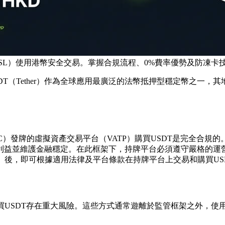
如OSL）使用港幣安全交易。掌握合規流程、0%費率優勢及防凍
T（Tether）作為全球應用最廣泛的法幣抵押型穩定幣之一，其
。
C）發牌的虛擬資產交易平台（VATP）購買USDT是完全合規
利益並維護金融穩定。在此框架下，持牌平台必須遵守嚴格的運營
）後，即可根據適用法律及平台條款在持牌平台上交易和購買US
買USDT存在重大風險。這些方式通常遊離於監管框架之外，使