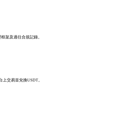
理框架及過往合規記錄。
在平台上交易並兌換USDT。