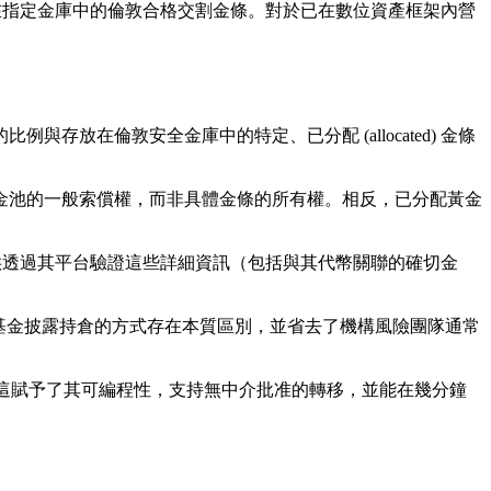
放在指定金庫中的倫敦合格交割金條。對於已在數位資產框架內營
與存放在倫敦安全金庫中的特定、已分配 (allocated) 金條
應商持有的黃金池的一般索償權，而非具體金條的所有權。相反，已分配黃金
 提供透過其平台驗證這些詳細資訊（包括與其代幣關聯的確切金
金基金披露持倉的方式存在本質區別，並省去了機構風險團隊通常
施上。這賦予了其可編程性，支持無中介批准的轉移，並能在幾分鐘