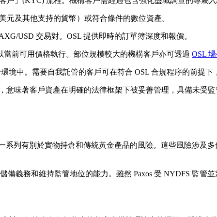
客戶」(KYC) 流程。機構客戶需經過包含強化盡職調查的專屬
幣（美元及其他支持的貨幣）或符合條件的數位資產。
AXG/USD 交易對。OSL 提供即時的訂單簿深度和報價。
以當前可用價格執行。部位規模較大的機構客戶亦可透過
OSL 
的託管環境中。需要自我託管的客戶可在符合 OSL 合規程序的前提
交易，意味著客戶資產在明確的法律框架下被妥善管理，具備未受
來了一系列有別於實物持倉和傳統黃金產品的風險。這些風險涉及
履行其儲備義務和維持監管地位的能力。雖然 Paxos 受 NYDF