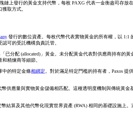
塊鏈上發行的黃金支持代幣，每枚 PAXG 代表一金衡盎司存
口獲取方式。
pany
發行的數位資產。每枚代幣代表實物黃金的所有權，以 1:1 的比例
中最受認可的受託機構負責託管。
ted)」與「已分配 (allocated)」黃金。未分配黃金代表對供
量和精煉商等細節。
庫中的特定金條
相綁定
。對於滿足特定門檻的持有者，Paxos
G 代幣供應量與實物黃金儲備相匹配。這種透明度機制與傳統黃
在與穩定幣結算及其他代幣化現實世界資產 (RWA) 相同的基礎設