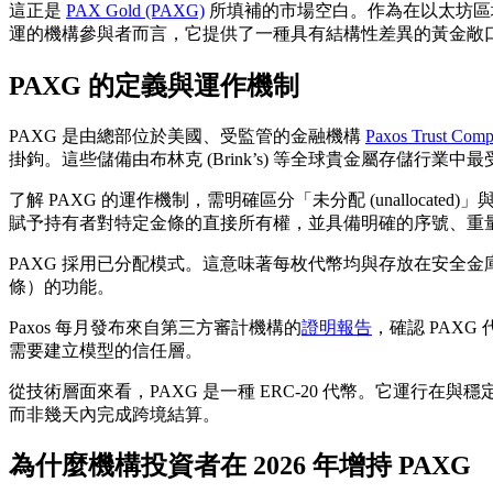
這正是
PAX Gold (PAXG)
所填補的市場空白。作為在以太坊區
運的機構參與者而言，它提供了一種具有結構性差異的黃金敞
PAXG 的定義與運作機制
PAXG 是由總部位於美國、受監管的金融機構
Paxos Trust Com
掛鉤。這些儲備由布林克 (Brink’s) 等全球貴金屬存儲行業
了解 PAXG 的運作機制，需明確區分「未分配 (unalloca
賦予持有者對特定金條的直接所有權，並具備明確的序號、重
PAXG 採用已分配模式。這意味著每枚代幣均與存放在安全金
條）的功能。
Paxos 每月發布來自第三方審計機構的
證明報告
，確認 PAX
需要建立模型的信任層。
從技術層面來看，PAXG 是一種 ERC-20 代幣。它運行
而非幾天內完成跨境結算。
為什麼機構投資者在 2026 年增持 PAXG