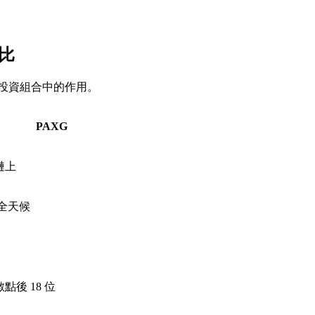
對比
在投資組合中的作用。
PAXG
鏈上
時全天候
點後 18 位