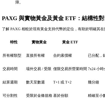
障。
PAXG 與實物黃金及黃金 ETF：結構性
了解 PAXG 相較於現有黃金支持代幣的定位，有助於明確其
特性
實物黃金
黃金 ETF
所有權類型
直接所有權
合約索償權
已分配，
交易時間
場外交易 / 受限
僅限交易所營業時間
7x24 小
結算週期
數天至數週
T+1 或 T+2
幾分鐘
可分割性
受限於金條規格
基於份額
精確至小數