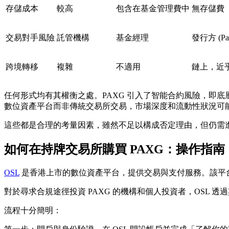
存儲成本
較高
包含在基金管理費中
無存儲費
交易對手風險
託管機構
基金經理
發行方 (
跨境轉移
複雜
不適用
鏈上，近
任何形式均有其權衡之處。PAXG 引入了智能合約風險，即
數位資產平台而非傳統交易所交易，市場深度和流動性狀況可能與
這些都是合理的考量因素，雖然不足以構成否定理由，但仍需
如何在持牌交易所購買 PAXG：操作指南
OSL
是香港上市的數位資產平台，提供交易與支付服務。該平
對於尋求合規途徑投資 PAXG 的機構和個人投資者，OSL 透過其 P
流程十分簡明：