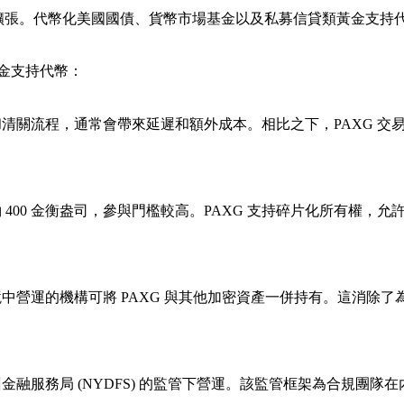
經歷了顯著擴張。代幣化美國國債、貨幣市場基金以及私募信貸類黃金
黃金支持代幣：
清關流程，通常會帶來延遲和額外成本。相比之下，PAXG 交
400 金衡盎司，參與門檻較高。PAXG 支持碎片化所有權，
中營運的機構可將 PAXG 與其他加密資產一併持有。這消除
y 在紐約州金融服務局 (NYDFS) 的監管下營運。該監管框架為合規