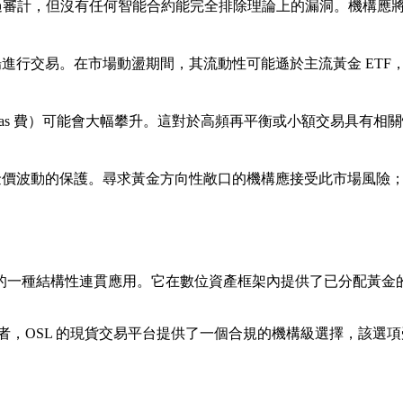
合約已通過審計，但沒有任何智能合約能完全排除理論上的漏洞。機構
場進行交易。在市場動盪期間，其流動性可能遜於主流黃金 ET
as 費）可能會大幅攀升。這對於高頻再平衡或小額交易具有相
衝金價波動的保護。尋求黃金方向性敞口的機構應接受此市場風險
的一種結構性連貫應用。它在數位資產框架內提供了已分配黃金的所有
者，OSL 的現貨交易平台提供了一個合規的機構級選擇，該選項受 