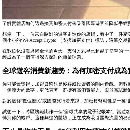
了解實體店如何透過接受加密支付來吸引國際遊客並降低手續費
想像一下，一位來自歐洲的遊客走進你的店鋪，看中了一件精
個小小的‘We Accept Crypto’（支援加密支付）標誌，這
在數位化浪潮席捲全球的今天，支付方式早已超越了簡單的‘一
經成為了一個值得深入探討的商業課題。
全球遊客消費新趨勢：為何加密支付成為
你可能會覺得，加密貨幣只是極客或投資者的圈內遊戲。但數據告
一個龐大的數字，更代表著一群擁有高消費能力、樂於嘗試新鮮
對於這群‘數位遊民’或國際旅行者來說，加密貨幣就像是一種
試想一下，將區塊鏈比作一個‘全球共享的電子記帳本’。當
轉到你的帳戶。這種無縫的體驗，正在成為吸引國際流量的秘