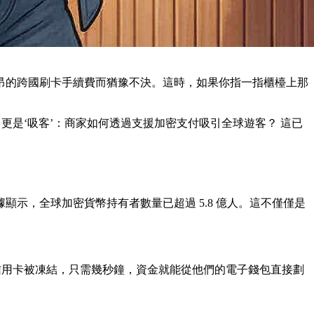
昂的跨國刷卡手續費而猶豫不決。這時，如果你指一指櫃檯上那
更是‘吸客’：商家如何透過支援加密支付吸引全球遊客？
這已
示，全球加密貨幣持有者數量已超過 5.8 億人。這不僅僅是
信用卡被凍結，只需幾秒鐘，資金就能從他們的電子錢包直接劃