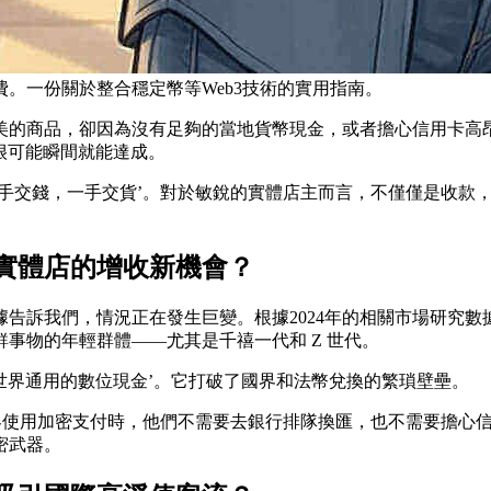
。一份關於整合穩定幣等Web3技術的實用指南。
美的商品，卻因為沒有足夠的當地貨幣現金，或者擔心信用卡高
筆交易很可能瞬間就能達成。
手交錢，一手交貨’。對於敏銳的實體店主而言，
不僅僅是收款，
實體店的增收新機會？
訴我們，情況正在發生巨變。根據2024年的相關市場研究數據顯
事物的年輕群體——尤其是千禧一代和 Z 世代。
‘世界通用的數位現金’。它打破了國界和法幣兌換的繁瑣壁壘。
遊客使用加密支付時，他們不需要去銀行排隊換匯，也不需要擔心
密武器。