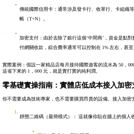
傳統國際信用卡
：通常涉及發卡行、收單行、卡組織等多
帳（T+N）。
加密支付
：由於去除了銀行這個‘中間商’，資金是點對
付網關收款，綜合費率通常可以控制在 1% 左右，甚
實際案例
：假設一家精品店每月接待國際遊客的流水為 50，00
這省下來的 1，000 元，就是實打實的純利潤。
零基礎實操指南：實體店低成本接入加密
你不需要成為技術專家，也不需要購買昂貴的設備。接入加密支
靜態二維碼（最簡模式）
： 這就像你貼在牆上的個人