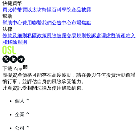
快捷買幣
買比特幣
買以太坊
幣懂百科
學院
產品披露
幫助
幫助中心
費用
聯繫我們
公告中心
市場焦點
法律
條款及細則
私隱政策
風險披露
交易規則
投訴處理
虛擬資產准入
和移除規則
下載 App
虛擬資產價格可能存在高度波動，請在參與任何投資活動前謹
慎行事，並評估自身的風險承受能力。
此頁資訊受相關法律及使用條款約束。
個人
企業
公司