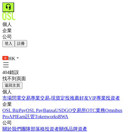
個人
企業
公司
登入
註冊
HK
404錯誤
找不到頁面
返回主頁
個人
市場
閃電交易
專業交易-現貨
定投
推薦好友
VIP
專業投資者
企業
OSL BizPay
OSL Pay
Banxa
USDGO
交易所
OTC業務
Omnibus
Pro
API
Earn
託管
Tokenworks
RWA
公司
關於我們
團隊
部落格
投資者關係
品牌資產