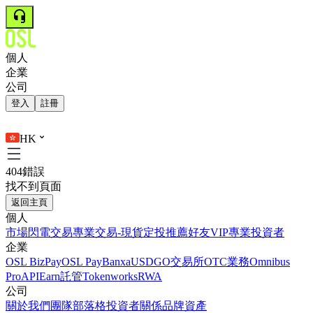
個人
企業
公司
登入
註冊
HK
404錯誤
找不到頁面
返回主頁
個人
市場
閃電交易
專業交易-現貨
定投
推薦好友
VIP
專業投資者
企業
OSL BizPay
OSL Pay
Banxa
USDGO
交易所
OTC業務
Omnibus
Pro
API
Earn
託管
Tokenworks
RWA
公司
關於我們
團隊
部落格
投資者關係
品牌資產