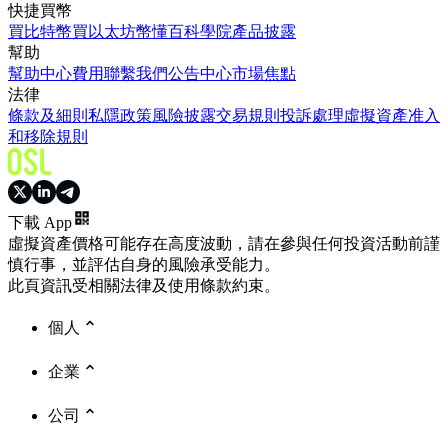
快捷買幣
買比特幣
買以太坊
幣懂百科
學院
產品披露
幫助
幫助中心
費用
聯繫我們
公告中心
市場焦點
法律
條款及細則
私隱政策
風險披露
交易規則
投訴處理
虛擬資產准入
和移除規則
下載 App
虛擬資產價格可能存在高度波動，請在參與任何投資活動前謹
慎行事，並評估自身的風險承受能力。
此頁資訊受相關法律及使用條款約束。
個人
企業
公司