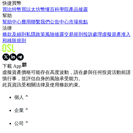
快捷買幣
買比特幣
買以太坊
幣懂百科
學院
產品披露
幫助
幫助中心
費用
聯繫我們
公告中心
市場焦點
法律
條款及細則
私隱政策
風險披露
交易規則
投訴處理
虛擬資產准入
和移除規則
下載 App
虛擬資產價格可能存在高度波動，請在參與任何投資活動前謹
慎行事，並評估自身的風險承受能力。
此頁資訊受相關法律及使用條款約束。
個人
企業
公司