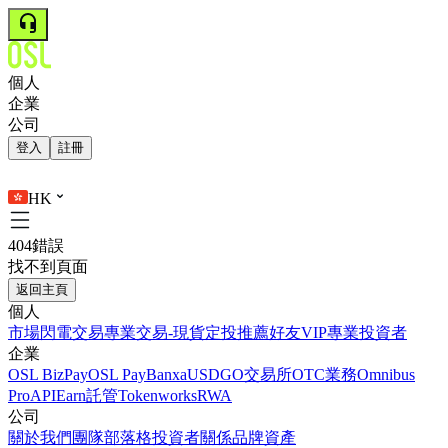
個人
企業
公司
登入
註冊
HK
404錯誤
找不到頁面
返回主頁
個人
市場
閃電交易
專業交易-現貨
定投
推薦好友
VIP
專業投資者
企業
OSL BizPay
OSL Pay
Banxa
USDGO
交易所
OTC業務
Omnibus
Pro
API
Earn
託管
Tokenworks
RWA
公司
關於我們
團隊
部落格
投資者關係
品牌資產