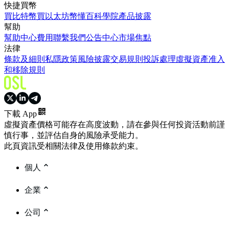
快捷買幣
買比特幣
買以太坊
幣懂百科
學院
產品披露
幫助
幫助中心
費用
聯繫我們
公告中心
市場焦點
法律
條款及細則
私隱政策
風險披露
交易規則
投訴處理
虛擬資產准入
和移除規則
下載 App
虛擬資產價格可能存在高度波動，請在參與任何投資活動前謹
慎行事，並評估自身的風險承受能力。
此頁資訊受相關法律及使用條款約束。
個人
企業
公司