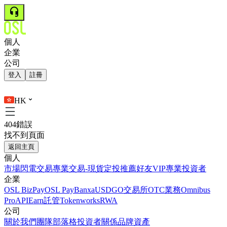
個人
企業
公司
登入
註冊
HK
404錯誤
找不到頁面
返回主頁
個人
市場
閃電交易
專業交易-現貨
定投
推薦好友
VIP
專業投資者
企業
OSL BizPay
OSL Pay
Banxa
USDGO
交易所
OTC業務
Omnibus
Pro
API
Earn
託管
Tokenworks
RWA
公司
關於我們
團隊
部落格
投資者關係
品牌資產