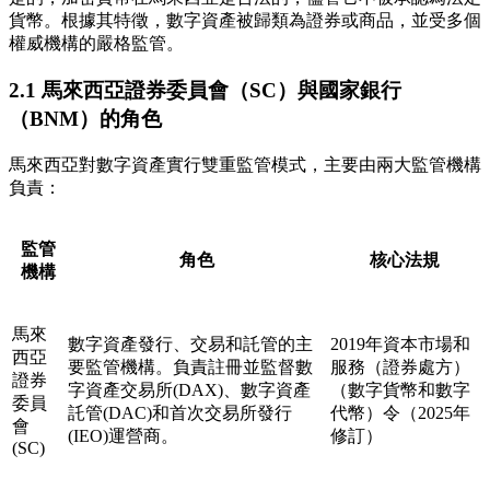
貨幣。根據其特徵，數字資產被歸類為證券或商品，並受多個
權威機構的嚴格監管。
2.1 馬來西亞證券委員會（SC）與國家銀行
（BNM）的角色
馬來西亞對數字資產實行雙重監管模式，主要由兩大監管機構
負責：
監管
角色
核心法規
機構
馬來
數字資產發行、交易和託管的主
2019年資本市場和
西亞
要監管機構。負責註冊並監督數
服務（證券處方）
證券
字資產交易所(DAX)、數字資產
（數字貨幣和數字
委員
託管(DAC)和首次交易所發行
代幣）令（2025年
會
(IEO)運營商。
修訂）
(SC)