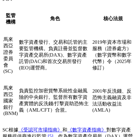
監管
角色
核心法規
機構
馬來
數字資產發行、交易和託管的主
2019年資本市場和
西亞
要監管機構。負責註冊並監督數
服務（證券處方）
證券
字資產交易所(DAX)、數字資產
（數字貨幣和數字
委員
託管(DAC)和首次交易所發行
代幣）令（2025年
會
(IEO)運營商。
修訂）
(SC)
馬來
負責監控加密貨幣系統性金融風
2001年反洗錢、反
西亞
險的中央銀行。監督所有數字資
恐怖主義融資及非
國家
產實體的反洗錢/打擊資助恐怖主
法活動收益法
銀行
義（AML/CFT）合規。
(AMLA)
(BNM)
SC根據
《受認可市場指南》
和
《數字資產指南》
對數字資產
服務提供商進行監管
[5]
。作為數字資產交易所（DAX）運營