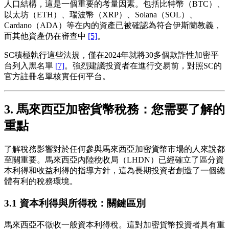
人口結構，這是一個重要的考量因素。包括比特幣（BTC）、
以太坊（ETH）、瑞波幣（XRP）、Solana（SOL）、
Cardano（ADA）等在內的資產已被確認為符合伊斯蘭教義，
而其他資產仍在審查中
[5]
。
SC積極執行這些法規，僅在2024年就將30多個欺詐性加密平
台列入黑名單
[7]
。強烈建議投資者在進行交易前，對照SC的
官方註冊名單核實任何平台。
3. 馬來西亞加密貨幣稅務：您需要了解的
重點
了解稅務影響對於任何參與馬來西亞加密貨幣市場的人來說都
至關重要。馬來西亞內陸稅收局（LHDN）已經確立了區分資
本利得和收益利得的指導方針，這為長期投資者創造了一個總
體有利的稅務環境。
3.1 資本利得與所得稅：關鍵區別
馬來西亞不徵收一般資本利得稅。這對加密貨幣投資者具有重