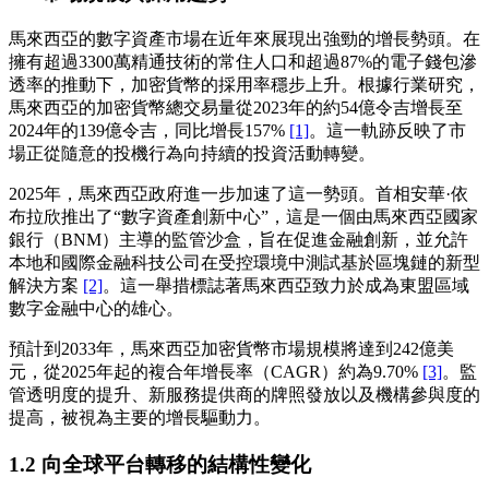
馬來西亞的數字資產市場在近年來展現出強勁的增長勢頭。在
擁有超過3300萬精通技術的常住人口和超過87%的電子錢包滲
透率的推動下，加密貨幣的採用率穩步上升。根據行業研究，
馬來西亞的加密貨幣總交易量從2023年的約54億令吉增長至
2024年的139億令吉，同比增長157%
[1]
。這一軌跡反映了市
場正從隨意的投機行為向持續的投資活動轉變。
2025年，馬來西亞政府進一步加速了這一勢頭。首相安華·依
布拉欣推出了“數字資產創新中心”，這是一個由馬來西亞國家
銀行（BNM）主導的監管沙盒，旨在促進金融創新，並允許
本地和國際金融科技公司在受控環境中測試基於區塊鏈的新型
解決方案
[2]
。這一舉措標誌著馬來西亞致力於成為東盟區域
數字金融中心的雄心。
預計到2033年，馬來西亞加密貨幣市場規模將達到242億美
元，從2025年起的複合年增長率（CAGR）約為9.70%
[3]
。監
管透明度的提升、新服務提供商的牌照發放以及機構參與度的
提高，被視為主要的增長驅動力。
1.2 向全球平台轉移的結構性變化