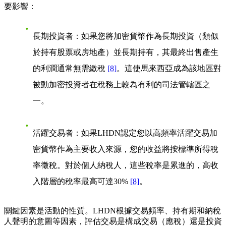
要影響：
長期投資者
：如果您將加密貨幣作為長期投資（類似
於持有股票或房地產）並長期持有，其最終出售產生
的利潤通常無需繳稅
[8]
。這使馬來西亞成為該地區對
被動加密投資者在稅務上較為有利的司法管轄區之
一。
活躍交易者
：如果LHDN認定您以高頻率活躍交易加
密貨幣作為主要收入來源，您的收益將按標準所得稅
率徵稅。對於個人納稅人，這些稅率是累進的，高收
入階層的稅率最高可達30%
[8]
。
關鍵因素是
活動的性質
。LHDN根據交易頻率、持有期和納稅
人聲明的意圖等因素，評估交易是構成交易（應稅）還是投資