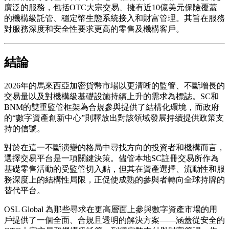
廣泛的服務，包括OTC大宗交易、擁有近10億美元保險覆蓋
的機構級託管、穩定幣生態系統接入和財富管理。其旨在服務
對服務深度和安全性要求更高的零售及機構客戶。
結論
2026年的馬來西亞加密貨幣市場以更清晰的監管、不斷增長的
交易量以及對機構級基礎設施持續上升的需求為標誌。SC和
BNM的雙重監管框架為合規參與提供了結構化環境，而政府
的“數字資產創新中心”則釋放出對該領域發展持續提供政策支
持的信號。
對於在這一不斷演變的格局中尋找方向的投資者和機構而言，
選擇交易平台是一項關鍵決策。儘管本地SC註冊交易所作為
基礎零售活動的受監管切入點，但其在資產選擇、流動性和服
務深度上的結構性局限，正促使成熟的參與者轉向全球持牌的
替代平台。
OSL Global 為那些尋求在更高層面上參與數字資產市場的用
戶提供了一個全面、合規且透明的解決方案——涵蓋從安全的