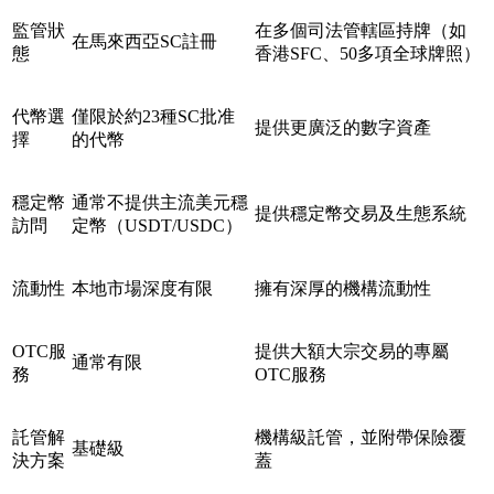
監管狀
在多個司法管轄區持牌（如
在馬來西亞SC註冊
態
香港SFC、50多項全球牌照）
代幣選
僅限於約23種SC批准
提供更廣泛的數字資產
擇
的代幣
穩定幣
通常不提供主流美元穩
提供穩定幣交易及生態系統
訪問
定幣（USDT/USDC）
流動性
本地市場深度有限
擁有深厚的機構流動性
OTC服
提供大額大宗交易的專屬
通常有限
務
OTC服務
託管解
機構級託管，並附帶保險覆
基礎級
決方案
蓋