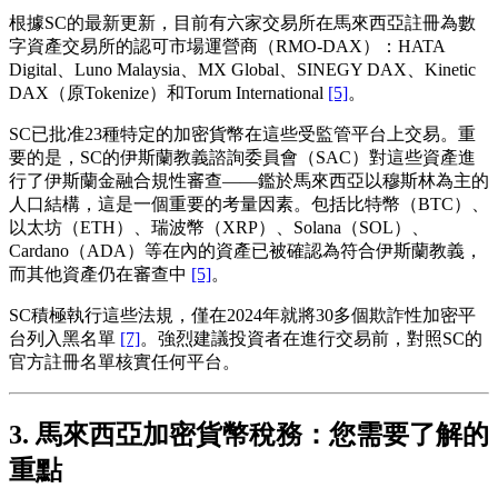
根據SC的最新更新，目前有六家交易所在馬來西亞註冊為數
字資產交易所的認可市場運營商（RMO-DAX）：HATA
Digital、Luno Malaysia、MX Global、SINEGY DAX、Kinetic
DAX（原Tokenize）和Torum International
[5]
。
SC已批准23種特定的加密貨幣在這些受監管平台上交易。重
要的是，SC的伊斯蘭教義諮詢委員會（SAC）對這些資產進
行了伊斯蘭金融合規性審查——鑑於馬來西亞以穆斯林為主的
人口結構，這是一個重要的考量因素。包括比特幣（BTC）、
以太坊（ETH）、瑞波幣（XRP）、Solana（SOL）、
Cardano（ADA）等在內的資產已被確認為符合伊斯蘭教義，
而其他資產仍在審查中
[5]
。
SC積極執行這些法規，僅在2024年就將30多個欺詐性加密平
台列入黑名單
[7]
。強烈建議投資者在進行交易前，對照SC的
官方註冊名單核實任何平台。
3. 馬來西亞加密貨幣稅務：您需要了解的
重點