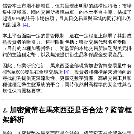
儘管本土市場不斷增長，但其呈現出明顯的結構性特徵：市場
集中度極高。國內交易所板塊由單一的本土平台主導，佔據了
超過90%的註冊市場份額，且其日交易量與區域內同行相比仍
相對溫和
[4]
。
本土平台面臨一定的監管限制，這在一定程度上削弱了其對成
熟投資者的吸引力。這些限制包括：獲批交易代幣名單受限
（目前約23種加密貨幣）、受監管的本地交易所缺乏與美元掛
鉤的主流穩定幣，以及無法提供衍生品和保證金交易產品。
因此，行業研究估計，馬來西亞全部現貨加密貨幣交易量中有
40%至60%發生在全球交易所
[4]
。投資者和機構越來越傾向於
尋找能夠提供更深流動性、更廣泛數字資產、高級交易工具和
穩健穩定幣生態系統的平台，同時依然對高標準的安全性與合
規性保持嚴格要求。
2. 加密貨幣在馬來西亞是否合法？監管框
架解析
是的，加密貨幣在馬來西亞是合法的，儘管它不被承認為法定