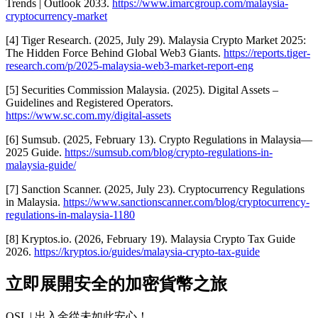
Trends | Outlook 2033
.
https://www.imarcgroup.com/malaysia-
cryptocurrency-market
[4] Tiger Research. (2025, July 29).
Malaysia Crypto Market 2025:
The Hidden Force Behind Global Web3 Giants
.
https://reports.tiger-
research.com/p/2025-malaysia-web3-market-report-eng
[5] Securities Commission Malaysia. (2025).
Digital Assets –
Guidelines and Registered Operators
.
https://www.sc.com.my/digital-assets
[6] Sumsub. (2025, February 13).
Crypto Regulations in Malaysia—
2025 Guide
.
https://sumsub.com/blog/crypto-regulations-in-
malaysia-guide/
[7] Sanction Scanner. (2025, July 23).
Cryptocurrency Regulations
in Malaysia
.
https://www.sanctionscanner.com/blog/cryptocurrency-
regulations-in-malaysia-1180
[8] Kryptos.io. (2026, February 19).
Malaysia Crypto Tax Guide
2026
.
https://kryptos.io/guides/malaysia-crypto-tax-guide
立即展開安全的加密貨幣之旅
OSL | 出入金從未如此安心！