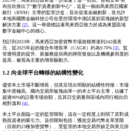
2025年，馬來西亞政府進一步加速了這一勢頭。首相安華·依
布拉欣推出了“數字資產創新中心”，這是一個由馬來西亞國家
銀行（BNM）主導的監管沙盒，旨在促進金融創新，並允許
本地和國際金融科技公司在受控環境中測試基於區塊鏈的新型
解決方案
[2]
。這一舉措標誌著馬來西亞致力於成為東盟區域
數字金融中心的雄心。
預計到2033年，馬來西亞加密貨幣市場規模將達到242億美
元，從2025年起的複合年增長率（CAGR）約為9.70%
[3]
。監
管透明度的提升、新服務提供商的牌照發放以及機構參與度的
提高，被視為主要的增長驅動力。
1.2 向全球平台轉移的結構性變化
儘管本土市場不斷增長，但其呈現出明顯的結構性特徵：市場
集中度極高。國內交易所板塊由單一的本土平台主導，佔據了
超過90%的註冊市場份額，且其日交易量與區域內同行相比仍
相對溫和
[4]
。
本土平台面臨一定的監管限制，這在一定程度上削弱了其對成
熟投資者的吸引力。這些限制包括：獲批交易代幣名單受限
（目前約23種加密貨幣）、受監管的本地交易所缺乏與美元掛