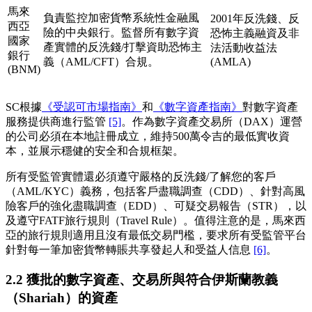
馬來
負責監控加密貨幣系統性金融風
2001年反洗錢、反
西亞
險的中央銀行。監督所有數字資
恐怖主義融資及非
國家
產實體的反洗錢/打擊資助恐怖主
法活動收益法
銀行
義（AML/CFT）合規。
(AMLA)
(BNM)
SC根據
《受認可市場指南》
和
《數字資產指南》
對數字資產
服務提供商進行監管
[5]
。作為數字資產交易所（DAX）運營
的公司必須在本地註冊成立，維持500萬令吉的最低實收資
本，並展示穩健的安全和合規框架。
所有受監管實體還必須遵守嚴格的反洗錢/了解您的客戶
（AML/KYC）義務，包括客戶盡職調查（CDD）、針對高風
險客戶的強化盡職調查（EDD）、可疑交易報告（STR），以
及遵守FATF旅行規則（Travel Rule）。值得注意的是，馬來西
亞的旅行規則適用且沒有最低交易門檻，要求所有受監管平台
針對每一筆加密貨幣轉賬共享發起人和受益人信息
[6]
。
2.2 獲批的數字資產、交易所與符合伊斯蘭教義
（Shariah）的資產