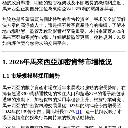
極的政府舉措、明確的監管框架以及不斷增長的機構關注度，
馬來西亞正將自身定位為東南亞Web3市場的關鍵參與者。
無論您是希望購買首個比特幣的零售投資者、尋求安全託管解
決方案的高淨值人士，還是探索數字資產整合的機構，了解本
地市場動態、監管及稅務影響都至關重要。本指南涵蓋2026年
馬來西亞加密貨幣市場，詳細解析監管更新、稅務規則，以及
如何評估契合您需求的交易平台。
1. 2026年馬來西亞加密貨幣市場概況
1.1 市場規模與採用趨勢
馬來西亞的數字資產市場在近年來展現出強勁的增長勢頭。在
擁有超過3300萬精通技術的常住人口和超過87%的電子錢包滲
透率的推動下，加密貨幣的採用率穩步上升。根據行業研究，
馬來西亞的加密貨幣總交易量從2023年的約54億令吉增長至
2024年的139億令吉，同比增長157%
[1]
。這一軌跡反映了市
場正從隨意的投機行為向持續的投資活動轉變。