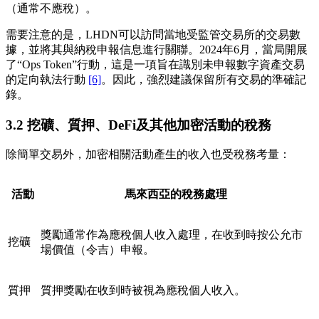
（通常不應稅）。
需要注意的是，LHDN可以訪問當地受監管交易所的交易數
據，並將其與納稅申報信息進行關聯。2024年6月，當局開展
了“Ops Token”行動，這是一項旨在識別未申報數字資產交易
的定向執法行動
[6]
。因此，強烈建議保留所有交易的準確記
錄。
3.2 挖礦、質押、DeFi及其他加密活動的稅務
除簡單交易外，加密相關活動產生的收入也受稅務考量：
活動
馬來西亞的稅務處理
獎勵通常作為應稅個人收入處理，在收到時按公允市
挖礦
場價值（令吉）申報。
質押
質押獎勵在收到時被視為應稅個人收入。