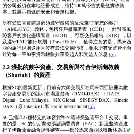
的公司必須在本地註冊成立，維持500萬令吉的最低實收資
本，並展示穩健的安全和合規框架。
所有受監管實體還必須遵守嚴格的反洗錢/了解您的客戶
（AML/KYC）義務，包括客戶盡職調查（CDD）、針對高風
險客戶的強化盡職調查（EDD）、可疑交易報告（STR），以
及遵守FATF旅行規則（Travel Rule）。值得注意的是，馬來西
亞的旅行規則適用且沒有最低交易門檻，要求所有受監管平台
針對每一筆加密貨幣轉賬共享發起人和受益人信息
[6]
。
2.2 獲批的數字資產、交易所與符合伊斯蘭教義
（Shariah）的資產
根據SC的最新更新，目前有六家交易所在馬來西亞註冊為數
字資產交易所的認可市場運營商（RMO-DAX）：HATA
Digital、Luno Malaysia、MX Global、SINEGY DAX、Kinetic
DAX（原Tokenize）和Torum International
[5]
。
SC已批准23種特定的加密貨幣在這些受監管平台上交易。重
要的是，SC的伊斯蘭教義諮詢委員會（SAC）對這些資產進
行了伊斯蘭金融合規性審查——鑑於馬來西亞以穆斯林為主的