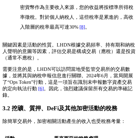
密貨幣作為主要收入來源，您的收益將按標準所得稅
率徵稅。對於個人納稅人，這些稅率是累進的，高收
入階層的稅率最高可達30%
[8]
。
關鍵因素是
活動的性質
。LHDN根據交易頻率、持有期和納稅
人聲明的意圖等因素，評估交易是構成交易（應稅）還是投資
（通常不應稅）。
需要注意的是，LHDN可以訪問當地受監管交易所的交易數
據，並將其與納稅申報信息進行關聯。2024年6月，當局開展
了“Ops Token”行動，這是一項旨在識別未申報數字資產交易
的定向執法行動
[6]
。因此，強烈建議保留所有交易的準確記
錄。
3.2 挖礦、質押、DeFi及其他加密活動的稅務
除簡單交易外，加密相關活動產生的收入也受稅務考量：