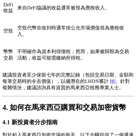
DeFi
來自DeFi協議的收益通常被視為應稅收入。
收益
空投代幣在收到時通常按公允市場價值視為應稅收
空投
入。
幣幣
不明確作為資本利得徵稅；然而，如果被歸類為交易
交易
活動，收益可能需繳納所得稅。
建議投資者至少保留七年的完整記錄（包括交易日期、金額和
每筆交易時的令吉價值），以備潛在的LHDN審計
[8]
。針對
複雜情況，建議諮詢具有資質的馬來西亞稅務專業人士。
4. 如何在馬來西亞購買和交易加密貨幣
4.1 新投資者分步指南
對於初入馬來西亞加密市場的新手，以下步驟提供了一個通過