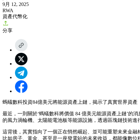
9月 12, 2025
RWA
資產代幣化
分享
螞蟻數科投資84億美元將能源資產上鏈，揭示了真實世界資產
最近，一則關於‘螞蟻數科將價值 84 億美元能源資產上鏈’
的風力渦輪機、太陽能電池板等能源設施，透過區塊鏈技術進
這背後，其實指向了一個正在悄然崛起、並可能重塑未來金融格局的賽
比如房子、黃金、甚至是一座發電站的未來收益，都能像數位