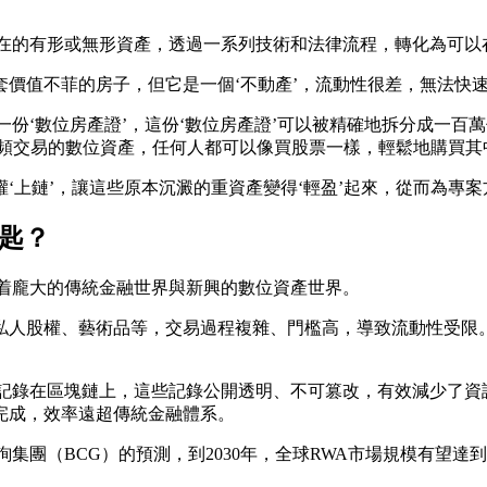
存在的有形或無形資產，透過一系列技術和法律流程，轉化為可以
價值不菲的房子，但它是一個‘不動產’，流動性很差，無法快
一份‘數位房產證’，這份‘數位房產證’可以被精確地拆分成一
高頻交易的數位資產，任何人都可以像買股票一樣，輕鬆地購買其
‘上鏈’，讓這些原本沉澱的重資產變得‘輕盈’起來，從而為專
匙？
接着龐大的傳統金融世界與新興的數位資產世界。
人股權、藝術品等，交易過程複雜、門檻高，導致流動性受限。 
記錄在區塊鏈上，這些記錄公開透明、不可篡改，有效減少了資訊
動完成，效率遠超傳統金融體系。
集團（BCG）的預測，到2030年，全球RWA市場規模有望達到