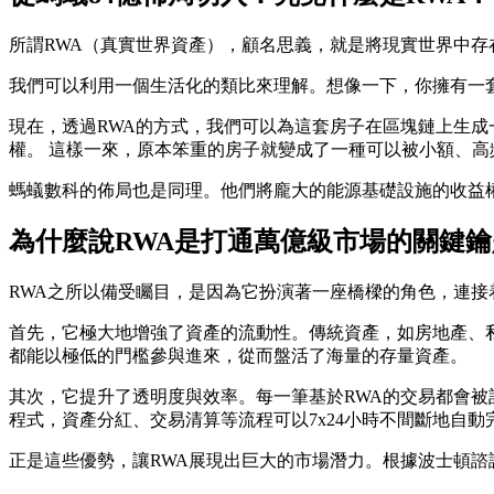
所謂RWA（真實世界資產），顧名思義，就是將現實世界中
我們可以利用一個生活化的類比來理解。想像一下，你擁有一套
現在，透過RWA的方式，我們可以為這套房子在區塊鏈上生成
權。 這樣一來，原本笨重的房子就變成了一種可以被小額、
螞蟻數科的佈局也是同理。他們將龐大的能源基礎設施的收益權
為什麼說RWA是打通萬億級市場的關鍵鑰
RWA之所以備受矚目，是因為它扮演著一座橋樑的角色，連
首先，它極大地增強了資產的流動性。傳統資產，如房地產、私
都能以極低的門檻參與進來，從而盤活了海量的存量資產。
其次，它提升了透明度與效率。每一筆基於RWA的交易都會被
程式，資產分紅、交易清算等流程可以7x24小時不間斷地自
正是這些優勢，讓RWA展現出巨大的市場潛力。根據波士頓諮詢