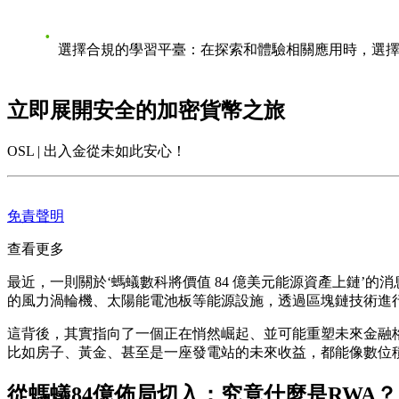
選擇合規的學習平臺
：在探索和體驗相關應用時，選
立即展開安全的加密貨幣之旅
OSL | 出入金從未如此安心！
免責聲明
查看更多
最近，一則關於‘螞蟻數科將價值 84 億美元能源資產上鏈’
的風力渦輪機、太陽能電池板等能源設施，透過區塊鏈技術進
這背後，其實指向了一個正在悄然崛起、並可能重塑未來金融格局的賽
比如房子、黃金、甚至是一座發電站的未來收益，都能像數位
從螞蟻84億佈局切入：究竟什麼是RWA？