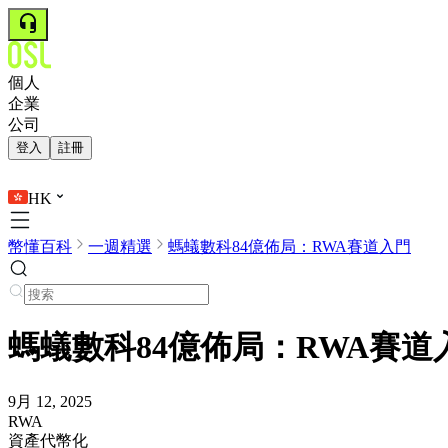
個人
企業
公司
登入
註冊
HK
幣懂百科
一週精選
螞蟻數科84億佈局：RWA賽道入門
螞蟻數科84億佈局：RWA賽道
9月 12, 2025
RWA
資產代幣化