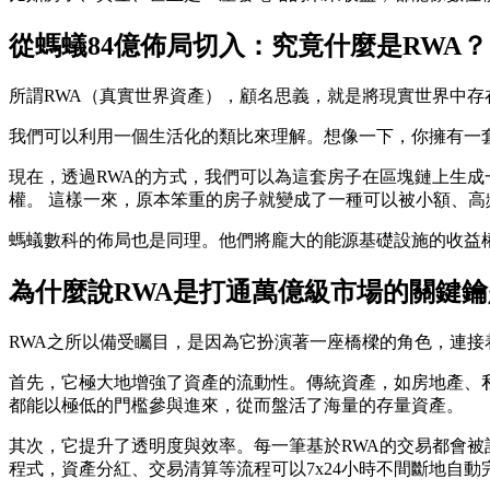
從螞蟻84億佈局切入：究竟什麼是RWA？
所謂RWA（真實世界資產），顧名思義，就是將現實世界中
我們可以利用一個生活化的類比來理解。想像一下，你擁有一套
現在，透過RWA的方式，我們可以為這套房子在區塊鏈上生成
權。 這樣一來，原本笨重的房子就變成了一種可以被小額、
螞蟻數科的佈局也是同理。他們將龐大的能源基礎設施的收益權
為什麼說RWA是打通萬億級市場的關鍵鑰
RWA之所以備受矚目，是因為它扮演著一座橋樑的角色，連
首先，它極大地增強了資產的流動性。傳統資產，如房地產、私
都能以極低的門檻參與進來，從而盤活了海量的存量資產。
其次，它提升了透明度與效率。每一筆基於RWA的交易都會被
程式，資產分紅、交易清算等流程可以7x24小時不間斷地自