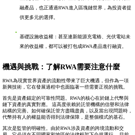
融產品，也正通過RWA進入區塊鏈世界，為投資者提
供更多元的選擇。
基礎設施收益權
：甚至連新能源充電樁、光伏電站未
來的收益權，都可以被打包成RWA產品進行融資。
機遇與挑戰：了解RWA需要注意什麼
RWA為現實世界資產的流動性帶來了巨大機遇，但作為一項
新興技術，它在發展過程中也面臨著一些需要正視的挑戰。
首先是
資產錨定的可靠性問題
。RWA的核心在於鏈上代幣與
鏈下資產的真實對應。 這高度依賴於託管機構的信譽和法律
結構的完善。如何確保託管方盡職盡責，以及當出現問題時，
代幣持有人的權益能否得到法律保障，是整個模式的基石。
其次是
監管的明確性
。由於RWA涉及資產的跨境流動和交
易，它必須在不同國家和地區的法律框架下合規運行。 目前