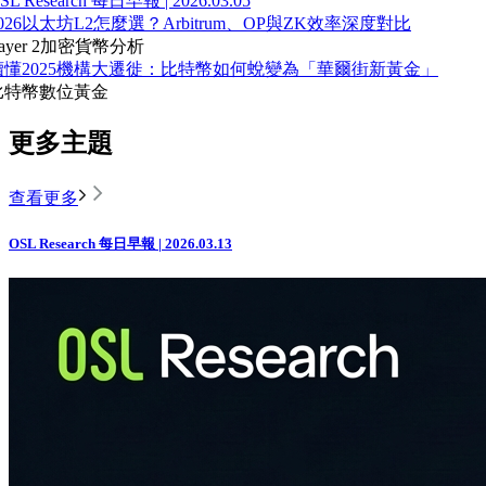
SL Research 每日早報 | 2026.03.05
026以太坊L2怎麼選？Arbitrum、OP與ZK效率深度對比
ayer 2
加密貨幣分析
讀懂2025機構大遷徙：比特幣如何蛻變為「華爾街新黃金」
比特幣
數位黃金
更多主題
查看更多
OSL Research 每日早報 | 2026.03.13