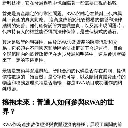
新興技術，它在發展過程中也面臨著一些需要正視的挑戰。
首先是
資產錨定的可靠性問題
。RWA的核心在於鏈上代幣與
鏈下資產的真實對應。 這高度依賴於託管機構的信譽和法律
結構的完善。如何確保託管方盡職盡責，以及當出現問題時，
代幣持有人的權益能否得到法律保障，是整個模式的基石。
其次是
監管的明確性
。由於RWA涉及資產的跨境流動和交
易，它必須在不同國家和地區的法律框架下合規運行。 目前
全球範圍內的監管政策仍在逐步發展和明確中，這為參與者帶
來了一定的不確定性。
最後是
技術與營運風險
。智能合約的代碼是否存在漏洞、提供
價格數據的「預言機」是否準確可靠，以及贖回實體資產時的
物流和稅務處理流程是否順暢，都是RWA項目成功運作的關
鍵環節。
擁抱未來：普通人如何參與RWA的世
界？
RWA作為連接數位經濟與實體經濟的橋樑，展現了廣闊的前