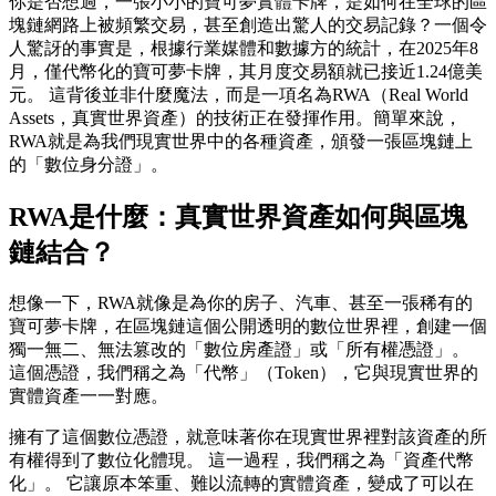
你是否想過，一張小小的寶可夢實體卡牌，是如何在全球的區
塊鏈網路上被頻繁交易，甚至創造出驚人的交易記錄？一個令
人驚訝的事實是，根據行業媒體和數據方的統計，在2025年8
月，僅代幣化的寶可夢卡牌，其月度交易額就已接近1.24億美
元。 這背後並非什麼魔法，而是一項名為RWA（Real World
Assets，真實世界資產）的技術正在發揮作用。簡單來說，
RWA就是為我們現實世界中的各種資產，頒發一張區塊鏈上
的「數位身分證」。
RWA是什麼：真實世界資產如何與區塊
鏈結合？
想像一下，RWA就像是為你的房子、汽車、甚至一張稀有的
寶可夢卡牌，在區塊鏈這個公開透明的數位世界裡，創建一個
獨一無二、無法篡改的「數位房產證」或「所有權憑證」。
這個憑證，我們稱之為「代幣」（Token），它與現實世界的
實體資產一一對應。
擁有了這個數位憑證，就意味著你在現實世界裡對該資產的所
有權得到了數位化體現。 這一過程，我們稱之為「資產代幣
化」。 它讓原本笨重、難以流轉的實體資產，變成了可以在