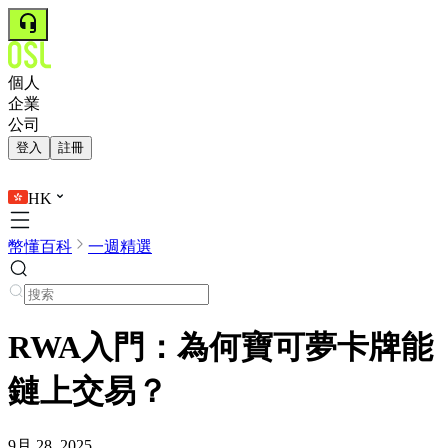
個人
企業
公司
登入
註冊
HK
幣懂百科
一週精選
RWA入門：為何寶可夢卡牌能
鏈上交易？
9月 28, 2025