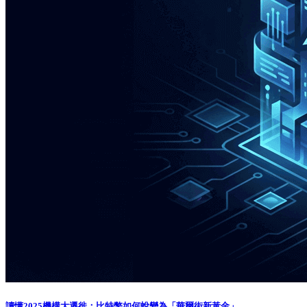
讀懂2025機構大遷徙：比特幣如何蛻變為「華爾街新黃金」