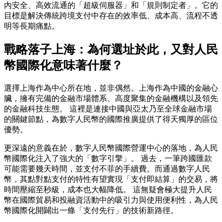
內安全、高效流通的「超級伺服器」和「規則制定者」。它的
目標是解決傳統跨境支付中存在的效率低、成本高、流程不透
明等長期痛點。
戰略落子上海：為何選址於此，又對人民
幣國際化意味著什麼？
選擇上海作為中心所在地，並非偶然。上海作為中國的金融心
臟，擁有完備的金融市場體系、高度聚集的金融機構以及領先
的金融科技生態。 這裡是連接中國與亞太乃至全球金融市場
的關鍵節點，為數字人民幣的國際推廣提供了得天獨厚的區位
優勢。
更深遠的意義在於，數字人民幣國際營運中心的落地，為人民
幣國際化注入了強大的「數字引擎」。 過去，一筆跨國匯款
可能需要幾天時間，並支付不菲的手續費。而通過數字人民
幣，其點對點支付的特性有望實現「支付即結算」的交易，將
時間壓縮至秒級，成本也大幅降低。 這無疑會極大提升人民
幣在國際貿易和投融資活動中的吸引力與使用便利性，為人民
幣國際化開闢出一條「支付先行」的技術新路徑。