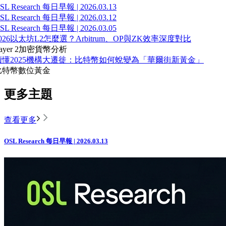
SL Research 每日早報 | 2026.03.13
SL Research 每日早報 | 2026.03.12
SL Research 每日早報 | 2026.03.05
026以太坊L2怎麼選？Arbitrum、OP與ZK效率深度對比
ayer 2
加密貨幣分析
讀懂2025機構大遷徙：比特幣如何蛻變為「華爾街新黃金」
比特幣
數位黃金
更多主題
查看更多
OSL Research 每日早報 | 2026.03.13