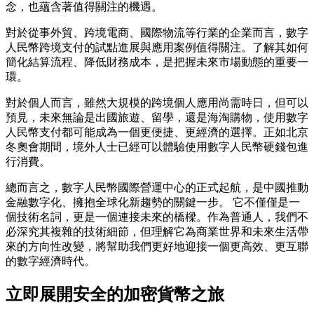
念，也蘊含著值得關注的機遇。
對於從事外貿、跨境電商、國際物流等行業的企業而言，數字
人民幣跨境支付的試點進展與應用案例值得關注。了解其如何
簡化結算流程、降低財務成本，是把握未來市場動態的重要一
環。
對於個人而言，雖然大規模的跨境個人應用尚需時日，但可以
預見，未來無論是出國旅遊、留學，還是海淘購物，使用數字
人民幣支付都可能成為一個更便捷、更經濟的選擇。正如北京
冬奧會期間，境外人士已經可以體驗使用數字人民幣硬錢包進
行消費。
總而言之，數字人民幣國際營運中心的正式起航，是中國推動
金融數字化、擁抱全球化新趨勢的關鍵一步。 它不僅僅是一
個技術名詞，更是一個連接未來的橋樑。作為普通人，我們不
必深究其複雜的技術細節，但理解它為商業世界和未來生活帶
來的方向性改變，將幫助我們更好地迎接一個更高效、更互聯
的數字經濟時代。
立即展開安全的加密貨幣之旅