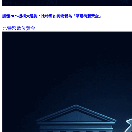
讀懂2025機構大遷徙：比特幣如何蛻變為「華爾街新黃金」
比特幣
數位黃金