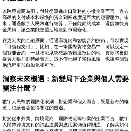
以跨境電商為例，對於從事進出口業務的小微企業而言，過去
高昂的支付成本和緩慢的資金到帳速度是巨大的經營壓力。未
來，通過數字人民幣進行結算，不僅能節約成本，還能加快資
金周轉，讓企業能更靈活地應對市場變化。
在更宏大的金融層面，通過區塊鏈和智能合約技術，可以實現
「可編程支付」。比如，在一筆國際貨物交易中，可以設定一
個智能合約：一旦物流系統確認貨物運抵目的地，貨款將自動
從買方帳戶劃轉給賣方。這不僅杜絕了賴帳風險，也讓整個貿
易流程更加自動化和可信。
洞察未來機遇：新變局下企業與個人需要
關注什麼？
數字人民幣的國際化浪潮，對企業和個人而言，既是新奇的概
念，也蘊含著值得關注的機遇。
對於從事外貿、跨境電商、國際物流等行業的企業而言，數字
人民幣跨境支付的試點進展與應用案例值得關注。了解其如何
簡化結算流程、降低財務成本，是把握未來市場動態的重要一