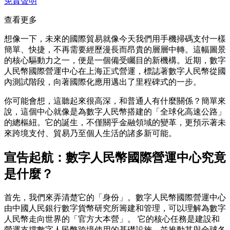
免責聲明
查看更多
想像一下，未來的國際貿易就像今天我們用手機掃碼支付一樣
簡單、快捷，不再需要經歷漫長而昂貴的層層中轉。這幅圖景
的核心驅動力之一，便是一個備受矚目的新機構。近期，數字
人民幣國際營運中心在上海正式營運，標誌著數字人民幣從國
內測試階段，向著國際化應用邁出了里程碑式的一步。
你可能會想，這聽起來很高深，和普通人有什麼關係？簡單來
說，這個中心就像是為數字人民幣搭建的「全球化高速公路」
的總樞紐。它的誕生，不僅關乎金融領域的變革，更預示著未
來跨境支付、貿易乃至個人生活的諸多新可能。
宣告起航：數字人民幣國際營運中心究竟
是什麼？
首先，我們來弄清楚它的「身份」。數字人民幣國際營運中心
由中國人民銀行數字貨幣研究所籌建和管理，可以理解為數字
人民幣走向世界的「官方大本營」。 它的核心任務是建設和
營運支撐數字人民幣跨境使用的基礎設施，並推動其與全球各