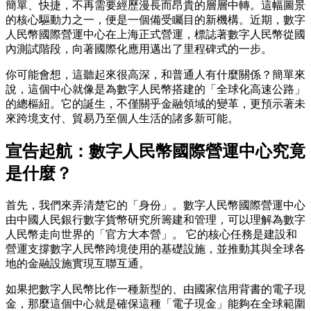
簡單、快捷，不再需要經歷漫長而昂貴的層層中轉。這幅圖景
的核心驅動力之一，便是一個備受矚目的新機構。近期，數字
人民幣國際營運中心在上海正式營運，標誌著數字人民幣從國
內測試階段，向著國際化應用邁出了里程碑式的一步。
你可能會想，這聽起來很高深，和普通人有什麼關係？簡單來
說，這個中心就像是為數字人民幣搭建的「全球化高速公路」
的總樞紐。它的誕生，不僅關乎金融領域的變革，更預示著未
來跨境支付、貿易乃至個人生活的諸多新可能。
宣告起航：數字人民幣國際營運中心究竟
是什麼？
首先，我們來弄清楚它的「身份」。數字人民幣國際營運中心
由中國人民銀行數字貨幣研究所籌建和管理，可以理解為數字
人民幣走向世界的「官方大本營」。 它的核心任務是建設和
營運支撐數字人民幣跨境使用的基礎設施，並推動其與全球各
地的金融設施實現互聯互通。
如果把數字人民幣比作一種新型的、由國家信用背書的電子現
金，那麼這個中心就是確保這種「電子現金」能夠在全球範圍