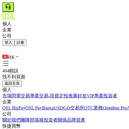
個人
企業
公司
登入
註冊
HK
404錯誤
找不到頁面
返回主頁
個人
市場
閃電交易
專業交易-現貨
定投
推薦好友
VIP
專業投資者
企業
OSL BizPay
OSL Pay
Banxa
USDGO
交易所
OTC業務
Omnibus Pro
公司
關於我們
團隊
部落格
投資者關係
品牌資產
快捷買幣