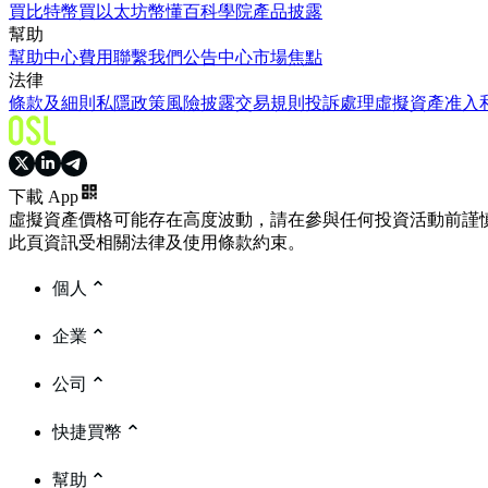
買比特幣
買以太坊
幣懂百科
學院
產品披露
幫助
幫助中心
費用
聯繫我們
公告中心
市場焦點
法律
條款及細則
私隱政策
風險披露
交易規則
投訴處理
虛擬資產准入
下載 App
虛擬資產價格可能存在高度波動，請在參與任何投資活動前謹
此頁資訊受相關法律及使用條款約束。
個人
企業
公司
快捷買幣
幫助