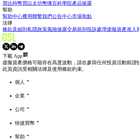
買比特幣
買以太坊
幣懂百科
學院
產品披露
幫助
幫助中心
費用
聯繫我們
公告中心
市場焦點
法律
條款及細則
私隱政策
風險披露
交易規則
投訴處理
虛擬資產准入
下載 App
虛擬資產價格可能存在高度波動，請在參與任何投資活動前謹
此頁資訊受相關法律及使用條款約束。
個人
企業
公司
快捷買幣
幫助