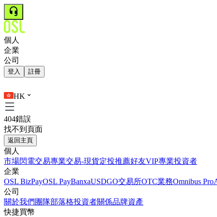
個人
企業
公司
登入
註冊
HK
404錯誤
找不到頁面
返回主頁
個人
市場
閃電交易
專業交易-現貨
定投
推薦好友
VIP
專業投資者
企業
OSL BizPay
OSL Pay
Banxa
USDGO
交易所
OTC業務
Omnibus Pro
公司
關於我們
團隊
部落格
投資者關係
品牌資產
快捷買幣