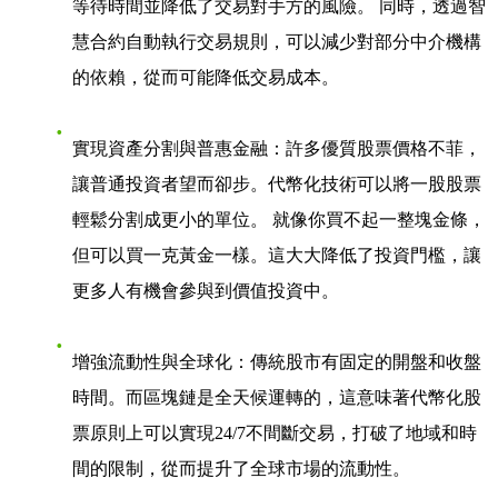
等待時間並降低了交易對手方的風險。 同時，透過智
慧合約自動執行交易規則，可以減少對部分中介機構
的依賴，從而可能降低交易成本。
實現資產分割與普惠金融
：許多優質股票價格不菲，
讓普通投資者望而卻步。代幣化技術可以將一股股票
輕鬆分割成更小的單位。 就像你買不起一整塊金條，
但可以買一克黃金一樣。這大大降低了投資門檻，讓
更多人有機會參與到價值投資中。
增強流動性與全球化
：傳統股市有固定的開盤和收盤
時間。而區塊鏈是全天候運轉的，這意味著代幣化股
票原則上可以實現24/7不間斷交易，打破了地域和時
間的限制，從而提升了全球市場的流動性。