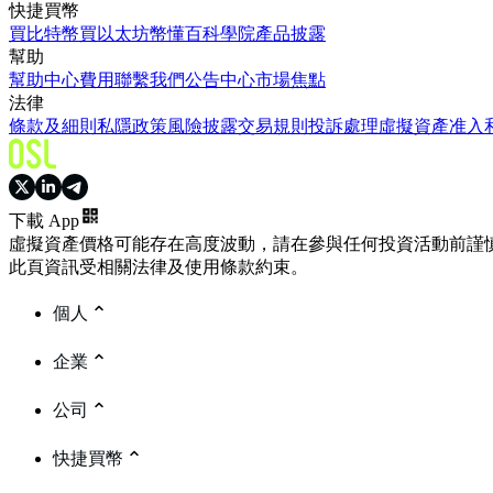
快捷買幣
買比特幣
買以太坊
幣懂百科
學院
產品披露
幫助
幫助中心
費用
聯繫我們
公告中心
市場焦點
法律
條款及細則
私隱政策
風險披露
交易規則
投訴處理
虛擬資產准入
下載 App
虛擬資產價格可能存在高度波動，請在參與任何投資活動前謹
此頁資訊受相關法律及使用條款約束。
個人
企業
公司
快捷買幣