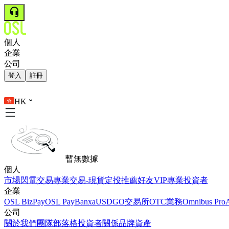
個人
企業
公司
登入
註冊
HK
暫無數據
個人
市場
閃電交易
專業交易-現貨
定投
推薦好友
VIP
專業投資者
企業
OSL BizPay
OSL Pay
Banxa
USDGO
交易所
OTC業務
Omnibus Pro
公司
關於我們
團隊
部落格
投資者關係
品牌資產