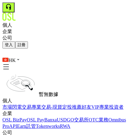
個人
企業
公司
登入
註冊
HK
暫無數據
個人
市場
閃電交易
專業交易-現貨
定投
推薦好友
VIP
專業投資者
企業
OSL BizPay
OSL Pay
Banxa
USDGO
交易所
OTC業務
Omnibus
Pro
API
Earn
託管
Tokenworks
RWA
公司