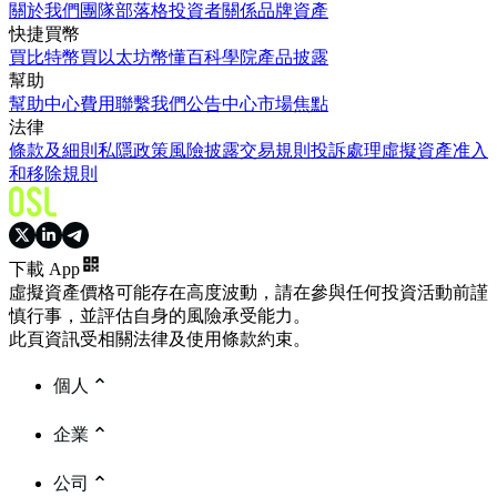
關於我們
團隊
部落格
投資者關係
品牌資產
快捷買幣
買比特幣
買以太坊
幣懂百科
學院
產品披露
幫助
幫助中心
費用
聯繫我們
公告中心
市場焦點
法律
條款及細則
私隱政策
風險披露
交易規則
投訴處理
虛擬資產准入
和移除規則
下載 App
虛擬資產價格可能存在高度波動，請在參與任何投資活動前謹
慎行事，並評估自身的風險承受能力。
此頁資訊受相關法律及使用條款約束。
個人
企業
公司