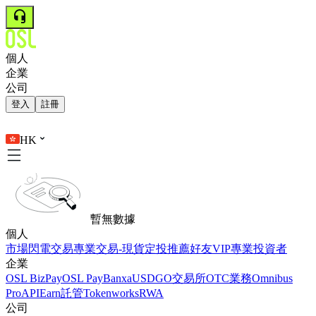
個人
企業
公司
登入
註冊
HK
暫無數據
個人
市場
閃電交易
專業交易-現貨
定投
推薦好友
VIP
專業投資者
企業
OSL BizPay
OSL Pay
Banxa
USDGO
交易所
OTC業務
Omnibus
Pro
API
Earn
託管
Tokenworks
RWA
公司