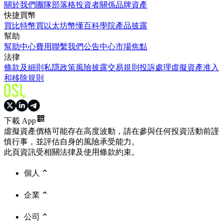
關於我們
團隊
部落格
投資者關係
品牌資產
快捷買幣
買比特幣
買以太坊
幣懂百科
學院
產品披露
幫助
幫助中心
費用
聯繫我們
公告中心
市場焦點
法律
條款及細則
私隱政策
風險披露
交易規則
投訴處理
虛擬資產准入
和移除規則
下載 App
虛擬資產價格可能存在高度波動，請在參與任何投資活動前謹
慎行事，並評估自身的風險承受能力。
此頁資訊受相關法律及使用條款約束。
個人
企業
公司