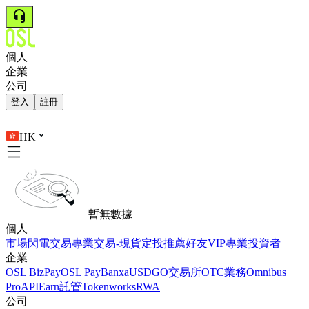
個人
企業
公司
登入
註冊
HK
暫無數據
個人
市場
閃電交易
專業交易-現貨
定投
推薦好友
VIP
專業投資者
企業
OSL BizPay
OSL Pay
Banxa
USDGO
交易所
OTC業務
Omnibus
Pro
API
Earn
託管
Tokenworks
RWA
公司