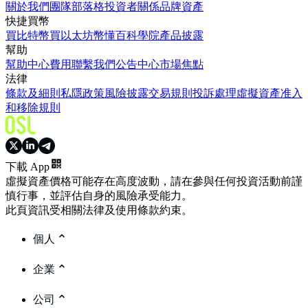
關於我們
團隊
部落格
投資者關係
品牌資產
快捷買幣
買比特幣
買以太坊
幣懂百科
學院
產品披露
幫助
幫助中心
費用
聯繫我們
公告中心
市場焦點
法律
條款及細則
私隱政策
風險披露
交易規則
投訴處理
虛擬資產准入
和移除規則
下載 App
虛擬資產價格可能存在高度波動，請在參與任何投資活動前謹
慎行事，並評估自身的風險承受能力。
此頁資訊受相關法律及使用條款約束。
個人
企業
公司