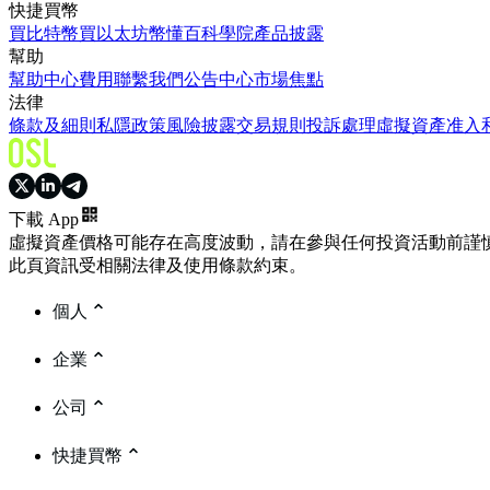
快捷買幣
買比特幣
買以太坊
幣懂百科
學院
產品披露
幫助
幫助中心
費用
聯繫我們
公告中心
市場焦點
法律
條款及細則
私隱政策
風險披露
交易規則
投訴處理
虛擬資產准入
下載 App
虛擬資產價格可能存在高度波動，請在參與任何投資活動前謹
此頁資訊受相關法律及使用條款約束。
個人
企業
公司
快捷買幣