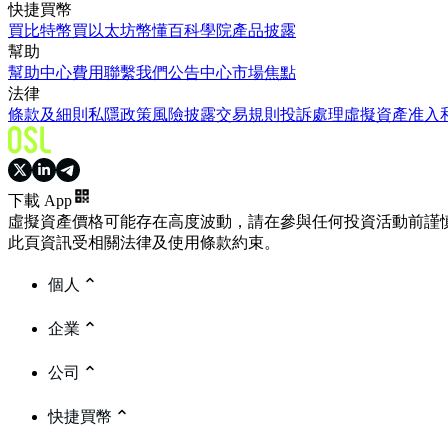
快捷買幣
買比特幣
買以太坊
幣懂百科
學院
產品披露
幫助
幫助中心
費用
聯繫我們
公告中心
市場焦點
法律
條款及細則
私隱政策
風險披露
交易規則
投訴處理
虛擬資產准入
下載 App
虛擬資產價格可能存在高度波動，請在參與任何投資活動前謹
此頁資訊受相關法律及使用條款約束。
個人
企業
公司
快捷買幣