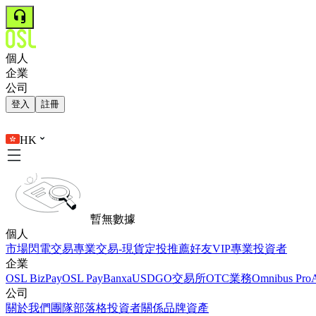
個人
企業
公司
登入
註冊
HK
暫無數據
個人
市場
閃電交易
專業交易-現貨
定投
推薦好友
VIP
專業投資者
企業
OSL BizPay
OSL Pay
Banxa
USDGO
交易所
OTC業務
Omnibus Pro
公司
關於我們
團隊
部落格
投資者關係
品牌資產