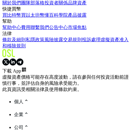
關於我們
團隊
部落格
投資者關係
品牌資產
快捷買幣
買比特幣
買以太坊
幣懂百科
學院
產品披露
幫助
幫助中心
費用
聯繫我們
公告中心
市場焦點
法律
條款及細則
私隱政策
風險披露
交易規則
投訴處理
虛擬資產准入
和移除規則
下載 App
虛擬資產價格可能存在高度波動，請在參與任何投資活動前謹
慎行事，並評估自身的風險承受能力。
此頁資訊受相關法律及使用條款約束。
個人
企業
公司