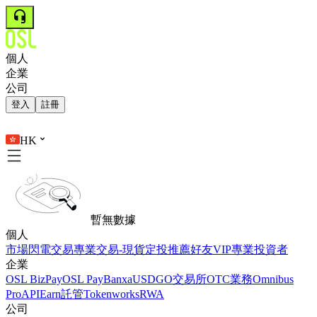
個人
企業
公司
登入
註冊
HK
暫無數據
個人
市場
閃電交易
專業交易-現貨
定投
推薦好友
VIP
專業投資者
企業
OSL BizPay
OSL Pay
Banxa
USDGO
交易所
OTC業務
Omnibus
Pro
API
Earn
託管
Tokenworks
RWA
公司