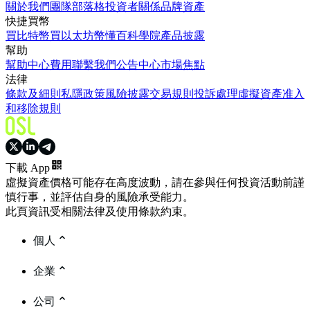
關於我們
團隊
部落格
投資者關係
品牌資產
快捷買幣
買比特幣
買以太坊
幣懂百科
學院
產品披露
幫助
幫助中心
費用
聯繫我們
公告中心
市場焦點
法律
條款及細則
私隱政策
風險披露
交易規則
投訴處理
虛擬資產准入
和移除規則
下載 App
虛擬資產價格可能存在高度波動，請在參與任何投資活動前謹
慎行事，並評估自身的風險承受能力。
此頁資訊受相關法律及使用條款約束。
個人
企業
公司