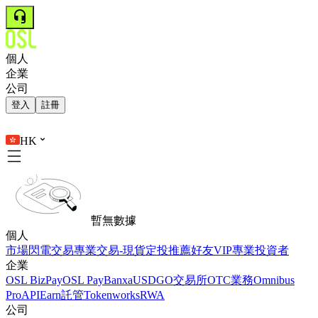
個人
企業
公司
登入
註冊
HK
暫無數據
個人
市場
閃電交易
專業交易-現貨
定投
推薦好友
VIP
專業投資者
企業
OSL BizPay
OSL Pay
Banxa
USDGO
交易所
OTC業務
Omnibus
Pro
API
Earn
託管
Tokenworks
RWA
公司