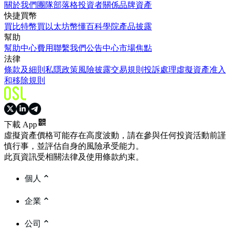
關於我們
團隊
部落格
投資者關係
品牌資產
快捷買幣
買比特幣
買以太坊
幣懂百科
學院
產品披露
幫助
幫助中心
費用
聯繫我們
公告中心
市場焦點
法律
條款及細則
私隱政策
風險披露
交易規則
投訴處理
虛擬資產准入
和移除規則
下載 App
虛擬資產價格可能存在高度波動，請在參與任何投資活動前謹
慎行事，並評估自身的風險承受能力。
此頁資訊受相關法律及使用條款約束。
個人
企業
公司