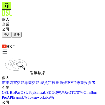
個人
企業
公司
登入
註冊
HK
暫無數據
個人
市場
閃電交易
專業交易-現貨
定投
推薦好友
VIP
專業投資者
企業
OSL BizPay
OSL Pay
Banxa
USDGO
交易所
OTC業務
Omnibus
Pro
API
Earn
託管
Tokenworks
RWA
公司