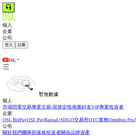
個人
企業
公司
登入
註冊
HK
暫無數據
個人
市場
閃電交易
專業交易-現貨
定投
推薦好友
VIP
專業投資者
企業
OSL BizPay
OSL Pay
Banxa
USDGO
交易所
OTC業務
Omnibus Pro
公司
關於我們
團隊
部落格
投資者關係
品牌資產