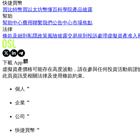
快捷買幣
買比特幣
買以太坊
幣懂百科
學院
產品披露
幫助
幫助中心
費用
聯繫我們
公告中心
市場焦點
法律
條款及細則
私隱政策
風險披露
交易規則
投訴處理
虛擬資產准入
下載 App
虛擬資產價格可能存在高度波動，請在參與任何投資活動前謹
此頁資訊受相關法律及使用條款約束。
個人
企業
公司
快捷買幣