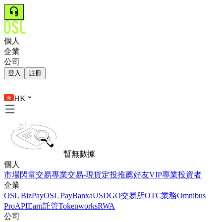
個人
企業
公司
登入
註冊
HK
暫無數據
個人
市場
閃電交易
專業交易-現貨
定投
推薦好友
VIP
專業投資者
企業
OSL BizPay
OSL Pay
Banxa
USDGO
交易所
OTC業務
Omnibus
Pro
API
Earn
託管
Tokenworks
RWA
公司