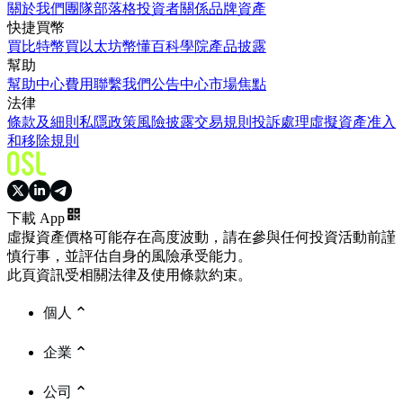
關於我們
團隊
部落格
投資者關係
品牌資產
快捷買幣
買比特幣
買以太坊
幣懂百科
學院
產品披露
幫助
幫助中心
費用
聯繫我們
公告中心
市場焦點
法律
條款及細則
私隱政策
風險披露
交易規則
投訴處理
虛擬資產准入
和移除規則
下載 App
虛擬資產價格可能存在高度波動，請在參與任何投資活動前謹
慎行事，並評估自身的風險承受能力。
此頁資訊受相關法律及使用條款約束。
個人
企業
公司