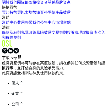
關於我們
團隊
部落格
投資者關係
品牌資產
快捷買幣
買比特幣
買以太坊
幣懂百科
學院
產品披露
幫助
幫助中心
費用
聯繫我們
公告中心
市場焦點
法律
條款及細則
私隱政策
風險披露
交易規則
投訴處理
虛擬資產准入
和移除規則
下載 App
虛擬資產價格可能存在高度波動，請在參與任何投資活動前謹
慎行事，並評估自身的風險承受能力。
此頁資訊受相關法律及使用條款約束。
個人
企業
公司