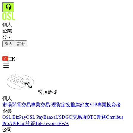
個人
企業
公司
登入
註冊
HK
暫無數據
個人
市場
閃電交易
專業交易-現貨
定投
推薦好友
VIP
專業投資者
企業
OSL BizPay
OSL Pay
Banxa
USDGO
交易所
OTC業務
Omnibus
Pro
API
Earn
託管
Tokenworks
RWA
公司