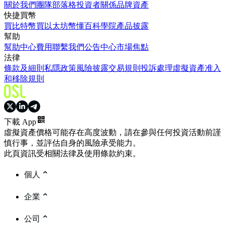
關於我們
團隊
部落格
投資者關係
品牌資產
快捷買幣
買比特幣
買以太坊
幣懂百科
學院
產品披露
幫助
幫助中心
費用
聯繫我們
公告中心
市場焦點
法律
條款及細則
私隱政策
風險披露
交易規則
投訴處理
虛擬資產准入
和移除規則
下載 App
虛擬資產價格可能存在高度波動，請在參與任何投資活動前謹
慎行事，並評估自身的風險承受能力。
此頁資訊受相關法律及使用條款約束。
個人
企業
公司