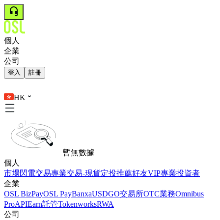
個人
企業
公司
登入
註冊
HK
暫無數據
個人
市場
閃電交易
專業交易-現貨
定投
推薦好友
VIP
專業投資者
企業
OSL BizPay
OSL Pay
Banxa
USDGO
交易所
OTC業務
Omnibus
Pro
API
Earn
託管
Tokenworks
RWA
公司