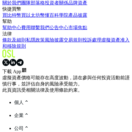
關於我們
團隊
部落格
投資者關係
品牌資產
快捷買幣
買比特幣
買以太坊
幣懂百科
學院
產品披露
幫助
幫助中心
費用
聯繫我們
公告中心
市場焦點
法律
條款及細則
私隱政策
風險披露
交易規則
投訴處理
虛擬資產准入
和移除規則
下載 App
虛擬資產價格可能存在高度波動，請在參與任何投資活動前謹
慎行事，並評估自身的風險承受能力。
此頁資訊受相關法律及使用條款約束。
個人
企業
公司