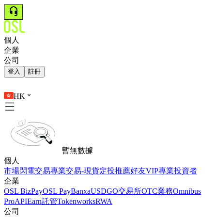
個人
企業
公司
登入
註冊
HK
暫無數據
個人
市場
閃電交易
專業交易-現貨
定投
推薦好友
VIP
專業投資者
企業
OSL BizPay
OSL Pay
Banxa
USDGO
交易所
OTC業務
Omnibus
Pro
API
Earn
託管
Tokenworks
RWA
公司