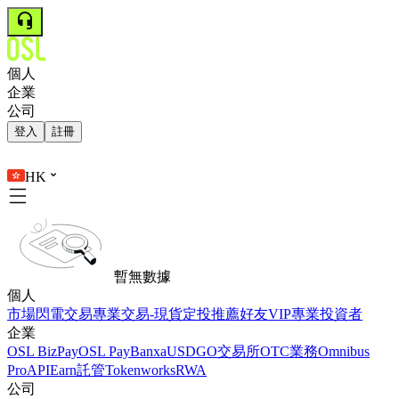
個人
企業
公司
登入
註冊
HK
暫無數據
個人
市場
閃電交易
專業交易-現貨
定投
推薦好友
VIP
專業投資者
企業
OSL BizPay
OSL Pay
Banxa
USDGO
交易所
OTC業務
Omnibus
Pro
API
Earn
託管
Tokenworks
RWA
公司