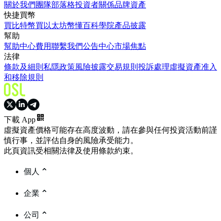
關於我們
團隊
部落格
投資者關係
品牌資產
快捷買幣
買比特幣
買以太坊
幣懂百科
學院
產品披露
幫助
幫助中心
費用
聯繫我們
公告中心
市場焦點
法律
條款及細則
私隱政策
風險披露
交易規則
投訴處理
虛擬資產准入
和移除規則
下載 App
虛擬資產價格可能存在高度波動，請在參與任何投資活動前謹
慎行事，並評估自身的風險承受能力。
此頁資訊受相關法律及使用條款約束。
個人
企業
公司