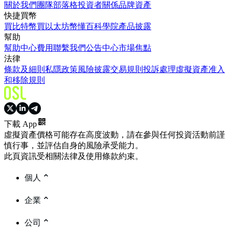
關於我們
團隊
部落格
投資者關係
品牌資產
快捷買幣
買比特幣
買以太坊
幣懂百科
學院
產品披露
幫助
幫助中心
費用
聯繫我們
公告中心
市場焦點
法律
條款及細則
私隱政策
風險披露
交易規則
投訴處理
虛擬資產准入
和移除規則
下載 App
虛擬資產價格可能存在高度波動，請在參與任何投資活動前謹
慎行事，並評估自身的風險承受能力。
此頁資訊受相關法律及使用條款約束。
個人
企業
公司