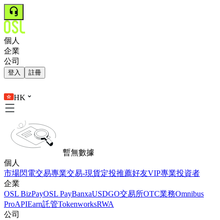
個人
企業
公司
登入
註冊
HK
暫無數據
個人
市場
閃電交易
專業交易-現貨
定投
推薦好友
VIP
專業投資者
企業
OSL BizPay
OSL Pay
Banxa
USDGO
交易所
OTC業務
Omnibus
Pro
API
Earn
託管
Tokenworks
RWA
公司