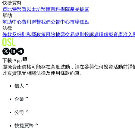
快捷買幣
買比特幣
買以太坊
幣懂百科
學院
產品披露
幫助
幫助中心
費用
聯繫我們
公告中心
市場焦點
法律
條款及細則
私隱政策
風險披露
交易規則
投訴處理
虛擬資產准入
下載 App
虛擬資產價格可能存在高度波動，請在參與任何投資活動前謹
此頁資訊受相關法律及使用條款約束。
個人
企業
公司
快捷買幣