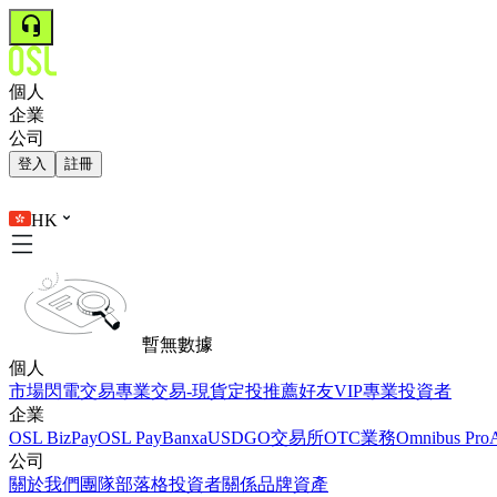
個人
企業
公司
登入
註冊
HK
暫無數據
個人
市場
閃電交易
專業交易-現貨
定投
推薦好友
VIP
專業投資者
企業
OSL BizPay
OSL Pay
Banxa
USDGO
交易所
OTC業務
Omnibus Pro
公司
關於我們
團隊
部落格
投資者關係
品牌資產