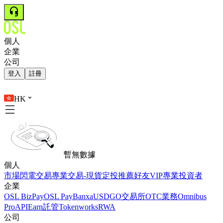
個人
企業
公司
登入
註冊
HK
暫無數據
個人
市場
閃電交易
專業交易-現貨
定投
推薦好友
VIP
專業投資者
企業
OSL BizPay
OSL Pay
Banxa
USDGO
交易所
OTC業務
Omnibus
Pro
API
Earn
託管
Tokenworks
RWA
公司