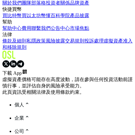
關於我們
團隊
部落格
投資者關係
品牌資產
快捷買幣
買比特幣
買以太坊
幣懂百科
學院
產品披露
幫助
幫助中心
費用
聯繫我們
公告中心
市場焦點
法律
條款及細則
私隱政策
風險披露
交易規則
投訴處理
虛擬資產准入
和移除規則
下載 App
虛擬資產價格可能存在高度波動，請在參與任何投資活動前謹
慎行事，並評估自身的風險承受能力。
此頁資訊受相關法律及使用條款約束。
個人
企業
公司