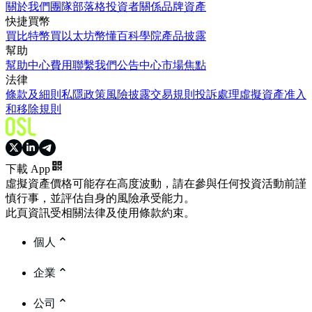
關於我們
團隊
部落格
投資者關係
品牌資產
快捷買幣
買比特幣
買以太坊
幣懂百科
學院
產品披露
幫助
幫助中心
費用
聯繫我們
公告中心
市場焦點
法律
條款及細則
私隱政策
風險披露
交易規則
投訴處理
虛擬資產准入
和移除規則
下載 App
虛擬資產價格可能存在高度波動，請在參與任何投資活動前謹
慎行事，並評估自身的風險承受能力。
此頁資訊受相關法律及使用條款約束。
個人
企業
公司