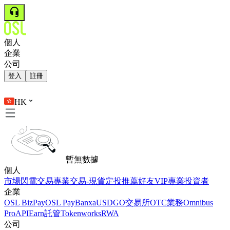
個人
企業
公司
登入
註冊
HK
暫無數據
個人
市場
閃電交易
專業交易-現貨
定投
推薦好友
VIP
專業投資者
企業
OSL BizPay
OSL Pay
Banxa
USDGO
交易所
OTC業務
Omnibus
Pro
API
Earn
託管
Tokenworks
RWA
公司