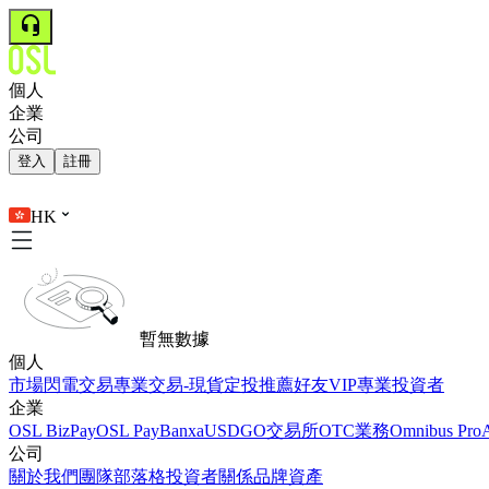
個人
企業
公司
登入
註冊
HK
暫無數據
個人
市場
閃電交易
專業交易-現貨
定投
推薦好友
VIP
專業投資者
企業
OSL BizPay
OSL Pay
Banxa
USDGO
交易所
OTC業務
Omnibus Pro
公司
關於我們
團隊
部落格
投資者關係
品牌資產