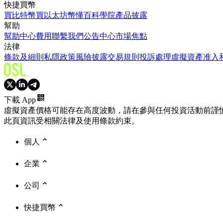
快捷買幣
買比特幣
買以太坊
幣懂百科
學院
產品披露
幫助
幫助中心
費用
聯繫我們
公告中心
市場焦點
法律
條款及細則
私隱政策
風險披露
交易規則
投訴處理
虛擬資產准入
下載 App
虛擬資產價格可能存在高度波動，請在參與任何投資活動前謹
此頁資訊受相關法律及使用條款約束。
個人
企業
公司
快捷買幣