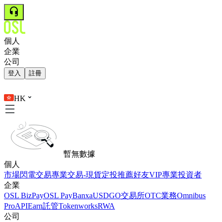
個人
企業
公司
登入
註冊
HK
暫無數據
個人
市場
閃電交易
專業交易-現貨
定投
推薦好友
VIP
專業投資者
企業
OSL BizPay
OSL Pay
Banxa
USDGO
交易所
OTC業務
Omnibus
Pro
API
Earn
託管
Tokenworks
RWA
公司