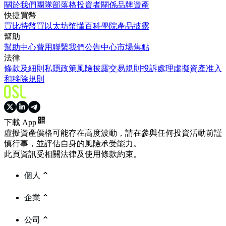
關於我們
團隊
部落格
投資者關係
品牌資產
快捷買幣
買比特幣
買以太坊
幣懂百科
學院
產品披露
幫助
幫助中心
費用
聯繫我們
公告中心
市場焦點
法律
條款及細則
私隱政策
風險披露
交易規則
投訴處理
虛擬資產准入
和移除規則
下載 App
虛擬資產價格可能存在高度波動，請在參與任何投資活動前謹
慎行事，並評估自身的風險承受能力。
此頁資訊受相關法律及使用條款約束。
個人
企業
公司