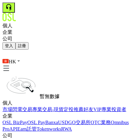
個人
企業
公司
登入
註冊
HK
暫無數據
個人
市場
閃電交易
專業交易-現貨
定投
推薦好友
VIP
專業投資者
企業
OSL BizPay
OSL Pay
Banxa
USDGO
交易所
OTC業務
Omnibus
Pro
API
Earn
託管
Tokenworks
RWA
公司