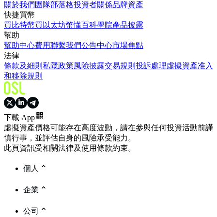
關於我們
團隊
部落格
投資者關係
品牌資產
快捷買幣
買比特幣
買以太坊
幣懂百科
學院
產品披露
幫助
幫助中心
費用
聯繫我們
公告中心
市場焦點
法律
條款及細則
私隱政策
風險披露
交易規則
投訴處理
虛擬資產准入
和移除規則
下載 App
虛擬資產價格可能存在高度波動，請在參與任何投資活動前謹
慎行事，並評估自身的風險承受能力。
此頁資訊受相關法律及使用條款約束。
個人
企業
公司