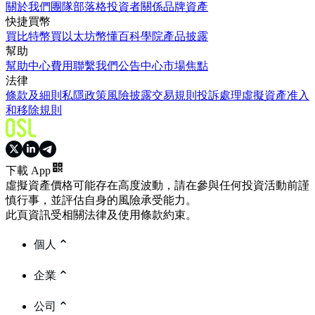
關於我們
團隊
部落格
投資者關係
品牌資產
快捷買幣
買比特幣
買以太坊
幣懂百科
學院
產品披露
幫助
幫助中心
費用
聯繫我們
公告中心
市場焦點
法律
條款及細則
私隱政策
風險披露
交易規則
投訴處理
虛擬資產准入
和移除規則
下載 App
虛擬資產價格可能存在高度波動，請在參與任何投資活動前謹
慎行事，並評估自身的風險承受能力。
此頁資訊受相關法律及使用條款約束。
個人
企業
公司