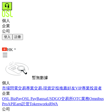
個人
企業
公司
登入
註冊
HK
暫無數據
個人
市場
閃電交易
專業交易-現貨
定投
推薦好友
VIP
專業投資者
企業
OSL BizPay
OSL Pay
Banxa
USDGO
交易所
OTC業務
Omnibus
Pro
API
Earn
託管
Tokenworks
RWA
公司