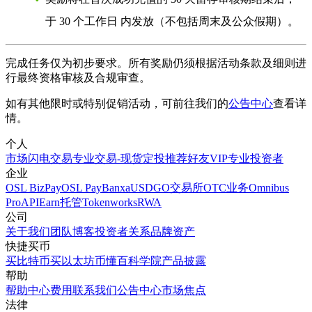
于 30 个工作日 内发放（不包括周末及公众假期）。
完成任务仅为初步要求。所有奖励仍须根据活动条款及细则进
行最终资格审核及合规审查。
如有其他限时或特别促销活动，可前往我们的
公告中心
查看详
情。
个人
市场
闪电交易
专业交易-现货
定投
推荐好友
VIP
专业投资者
企业
OSL BizPay
OSL Pay
Banxa
USDGO
交易所
OTC业务
Omnibus
Pro
API
Earn
托管
Tokenworks
RWA
公司
关于我们
团队
博客
投资者关系
品牌资产
快捷买币
买比特币
买以太坊
币懂百科
学院
产品披露
帮助
帮助中心
费用
联系我们
公告中心
市场焦点
法律