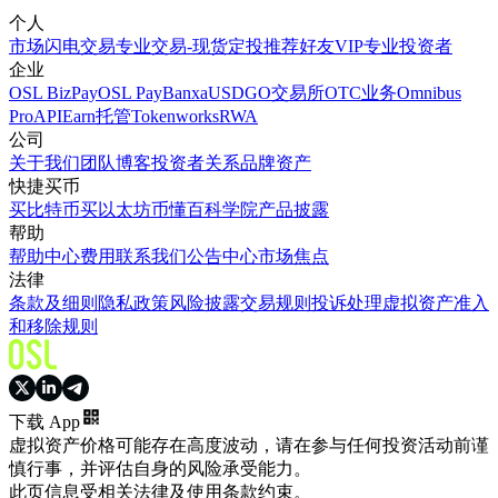
个人
市场
闪电交易
专业交易-现货
定投
推荐好友
VIP
专业投资者
企业
OSL BizPay
OSL Pay
Banxa
USDGO
交易所
OTC业务
Omnibus
Pro
API
Earn
托管
Tokenworks
RWA
公司
关于我们
团队
博客
投资者关系
品牌资产
快捷买币
买比特币
买以太坊
币懂百科
学院
产品披露
帮助
帮助中心
费用
联系我们
公告中心
市场焦点
法律
条款及细则
隐私政策
风险披露
交易规则
投诉处理
虚拟资产准入
和移除规则
下载 App
虚拟资产价格可能存在高度波动，请在参与任何投资活动前谨
慎行事，并评估自身的风险承受能力。
此页信息受相关法律及使用条款约束。