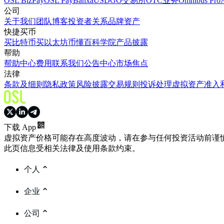
OSL BizPay
OSL Pay
Banxa
USDGO
交易所
OTC业务
Omnibus Pro
公司
关于我们
团队
博客
投资者关系
品牌资产
快捷买币
买比特币
买以太坊
币懂百科
学院
产品披露
帮助
帮助中心
费用
联系我们
公告中心
市场焦点
法律
条款及细则
隐私政策
风险披露
交易规则
投诉处理
虚拟资产准入
下载 App
虚拟资产价格可能存在高度波动，请在参与任何投资活动前谨
此页信息受相关法律及使用条款约束。
个人
企业
公司