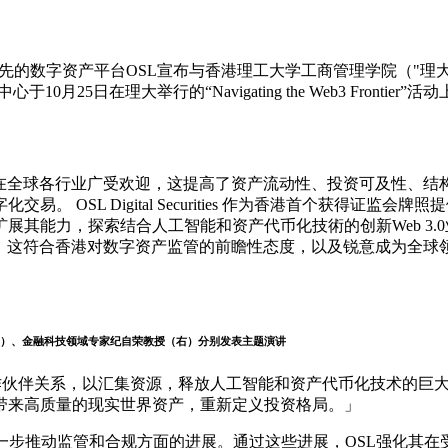
下领先的数字资产平台OSL宣布与香港理工大学工商管理学院（"理大商学院
称"研究中心"），该中心于10月25日在理大举行的“Navigating the We
已在全球各行业广受欢迎，这提高了资产流动性、投资可及性、结
 OSL Digital Securities 作为香港首个获得证监
展其能力，探索结合人工智能和资产代币化技術的创新Web 3.
破。这符合香港对数字资产监管的前瞻性态度，以及锐意成为全球
技）、金融科技领域专家纪自荣教授（右）分别发表主题演讲
作伙伴关系，以汇集资源，释放人工智能和资产代币化技术的巨大
带来高质量的现实世界资产，重新定义投资格局。」
，进一步推动监管和合规方面的进展。通过这些进展，OSL强化其