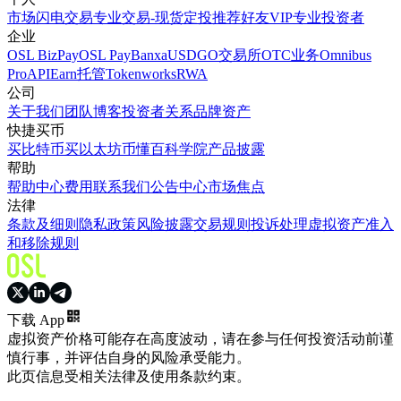
市场
闪电交易
专业交易-现货
定投
推荐好友
VIP
专业投资者
企业
OSL BizPay
OSL Pay
Banxa
USDGO
交易所
OTC业务
Omnibus
Pro
API
Earn
托管
Tokenworks
RWA
公司
关于我们
团队
博客
投资者关系
品牌资产
快捷买币
买比特币
买以太坊
币懂百科
学院
产品披露
帮助
帮助中心
费用
联系我们
公告中心
市场焦点
法律
条款及细则
隐私政策
风险披露
交易规则
投诉处理
虚拟资产准入
和移除规则
下载 App
虚拟资产价格可能存在高度波动，请在参与任何投资活动前谨
慎行事，并评估自身的风险承受能力。
此页信息受相关法律及使用条款约束。