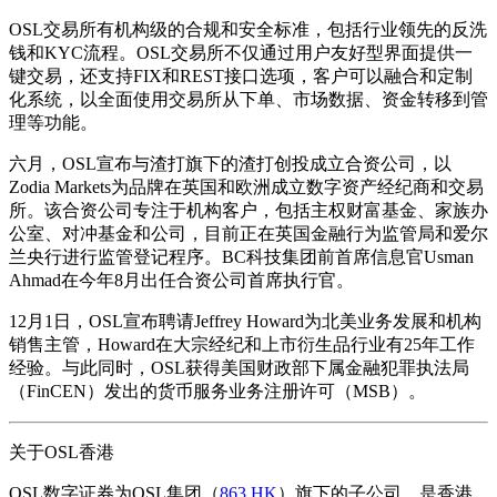
OSL交易所有机构级的合规和安全标准，包括行业领先的反洗
钱和KYC流程。OSL交易所不仅通过用户友好型界面提供一
键交易，还支持FIX和REST接口选项，客户可以融合和定制
化系统，以全面使用交易所从下单、市场数据、资金转移到管
理等功能。
六月，OSL宣布与渣打旗下的渣打创投成立合资公司，以
Zodia Markets为品牌在英国和欧洲成立数字资产经纪商和交易
所。该合资公司专注于机构客户，包括主权财富基金、家族办
公室、对冲基金和公司，目前正在英国金融行为监管局和爱尔
兰央行进行监管登记程序。BC科技集团前首席信息官Usman
Ahmad在今年8月出任合资公司首席执行官。
12月1日，OSL宣布聘请Jeffrey Howard为北美业务发展和机构
销售主管，Howard在大宗经纪和上市衍生品行业有25年工作
经验。与此同时，OSL获得美国财政部下属金融犯罪执法局
（FinCEN）发出的货币服务业务注册许可（MSB）。
关于OSL香港
OSL数字证券为OSL集团（
863.HK
）旗下的子公司，是香港