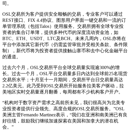
司。
OSL交易所为客户提供安全顺畅的交易，专业客户可以通过
REST接口、FIX 4.4协议、图形用户界面一键交易和一流的订
单管理系统（包括Talos）使用服务。交易所拥有全球专业投
资者的集合订单簿，提供多种代币的深度流动资金池，如
BTC、ETH、USDT、LTC及BCH。未来几周内，OSL亦将在
平台中添加其它新代币（仍需监管审批并受相关条款、条件限
制），新代币将为投资者提供接触山寨币和去中心化金融平台
的通道。
过去六个月，OSL交易所平台全球交易量实现逾300%的增
长。过去一个月，OSL平台交易量多日内达到全球前25名现货
交易所水平；十月至十一月期间，交易所平台日交易量高达
2.2亿美元。此乃受到OSL交易所开始服务拉美客户驱动，拉
美地区实时交易量逐月翻番，每周都有不少机构客户开户。
“机构对于数字资产需求之高前所未见，我们很高兴为北美专
业投资者提供行业领先、高度合规的OSL交易所服务。”OSL
美洲主管Fernando Martinez表示，“我们在亚洲和南美洲已有良
好往绩，鼓励我们继续加速探索在美国和加拿大的潜在机
会。”