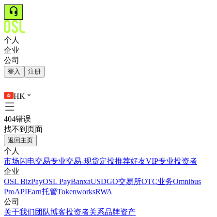
个人
企业
公司
登入
注册
HK
404错误
找不到页面
返回主页
个人
市场
闪电交易
专业交易-现货
定投
推荐好友
VIP
专业投资者
企业
OSL BizPay
OSL Pay
Banxa
USDGO
交易所
OTC业务
Omnibus
Pro
API
Earn
托管
Tokenworks
RWA
公司
关于我们
团队
博客
投资者关系
品牌资产