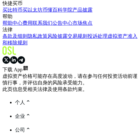
快捷买币
买比特币
买以太坊
币懂百科
学院
产品披露
帮助
帮助中心
费用
联系我们
公告中心
市场焦点
法律
条款及细则
隐私政策
风险披露
交易规则
投诉处理
虚拟资产准入
和移除规则
下载 App
虚拟资产价格可能存在高度波动，请在参与任何投资活动前谨
慎行事，并评估自身的风险承受能力。
此页信息受相关法律及使用条款约束。
个人
企业
公司