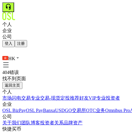
个人
企业
公司
登入
注册
HK
404错误
找不到页面
返回主页
个人
市场
闪电交易
专业交易-现货
定投
推荐好友
VIP
专业投资者
企业
OSL BizPay
OSL Pay
Banxa
USDGO
交易所
OTC业务
Omnibus Pro
公司
关于我们
团队
博客
投资者关系
品牌资产
快捷买币