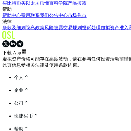
买比特币
买以太坊
币懂百科
学院
产品披露
帮助
帮助中心
费用
联系我们
公告中心
市场焦点
法律
条款及细则
隐私政策
风险披露
交易规则
投诉处理
虚拟资产准入
下载 App
虚拟资产价格可能存在高度波动，请在参与任何投资活动前谨
此页信息受相关法律及使用条款约束。
个人
企业
公司
快捷买币
帮助