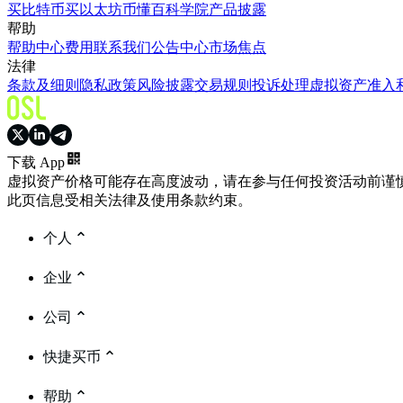
买比特币
买以太坊
币懂百科
学院
产品披露
帮助
帮助中心
费用
联系我们
公告中心
市场焦点
法律
条款及细则
隐私政策
风险披露
交易规则
投诉处理
虚拟资产准入
下载 App
虚拟资产价格可能存在高度波动，请在参与任何投资活动前谨
此页信息受相关法律及使用条款约束。
个人
企业
公司
快捷买币
帮助