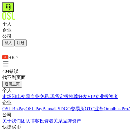
个人
企业
公司
登入
注册
HK
404错误
找不到页面
返回主页
个人
市场
闪电交易
专业交易-现货
定投
推荐好友
VIP
专业投资者
企业
OSL BizPay
OSL Pay
Banxa
USDGO
交易所
OTC业务
Omnibus Pro
公司
关于我们
团队
博客
投资者关系
品牌资产
快捷买币