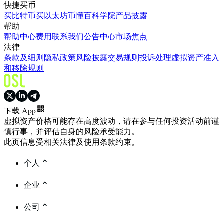
快捷买币
买比特币
买以太坊
币懂百科
学院
产品披露
帮助
帮助中心
费用
联系我们
公告中心
市场焦点
法律
条款及细则
隐私政策
风险披露
交易规则
投诉处理
虚拟资产准入
和移除规则
下载 App
虚拟资产价格可能存在高度波动，请在参与任何投资活动前谨
慎行事，并评估自身的风险承受能力。
此页信息受相关法律及使用条款约束。
个人
企业
公司