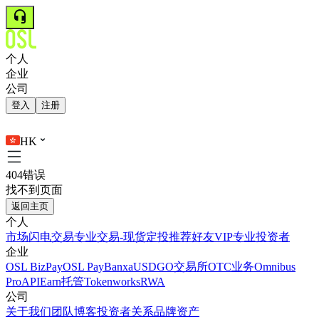
个人
企业
公司
登入
注册
HK
404错误
找不到页面
返回主页
个人
市场
闪电交易
专业交易-现货
定投
推荐好友
VIP
专业投资者
企业
OSL BizPay
OSL Pay
Banxa
USDGO
交易所
OTC业务
Omnibus
Pro
API
Earn
托管
Tokenworks
RWA
公司
关于我们
团队
博客
投资者关系
品牌资产