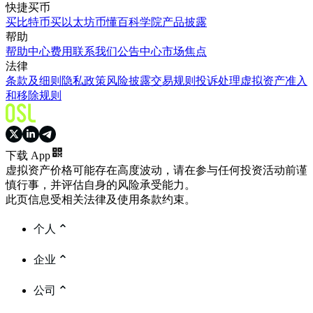
快捷买币
买比特币
买以太坊
币懂百科
学院
产品披露
帮助
帮助中心
费用
联系我们
公告中心
市场焦点
法律
条款及细则
隐私政策
风险披露
交易规则
投诉处理
虚拟资产准入
和移除规则
下载 App
虚拟资产价格可能存在高度波动，请在参与任何投资活动前谨
慎行事，并评估自身的风险承受能力。
此页信息受相关法律及使用条款约束。
个人
企业
公司