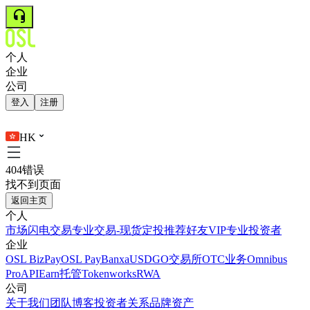
个人
企业
公司
登入
注册
HK
404错误
找不到页面
返回主页
个人
市场
闪电交易
专业交易-现货
定投
推荐好友
VIP
专业投资者
企业
OSL BizPay
OSL Pay
Banxa
USDGO
交易所
OTC业务
Omnibus
Pro
API
Earn
托管
Tokenworks
RWA
公司
关于我们
团队
博客
投资者关系
品牌资产