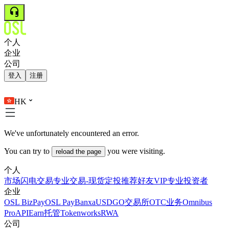
个人
企业
公司
登入
注册
HK
We've unfortunately encountered an error.
You can try to
you were visiting.
reload the page
个人
市场
闪电交易
专业交易-现货
定投
推荐好友
VIP
专业投资者
企业
OSL BizPay
OSL Pay
Banxa
USDGO
交易所
OTC业务
Omnibus
Pro
API
Earn
托管
Tokenworks
RWA
公司