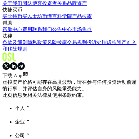
关于我们
团队
博客
投资者关系
品牌资产
快捷买币
买比特币
买以太坊
币懂百科
学院
产品披露
帮助
帮助中心
费用
联系我们
公告中心
市场焦点
法律
条款及细则
隐私政策
风险披露
交易规则
投诉处理
虚拟资产准入
和移除规则
下载 App
虚拟资产价格可能存在高度波动，请在参与任何投资活动前谨
慎行事，并评估自身的风险承受能力。
此页信息受相关法律及使用条款约束。
个人
企业
公司