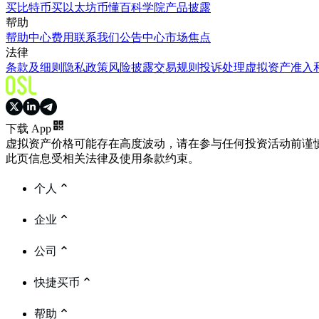
买比特币
买以太坊
币懂百科
学院
产品披露
帮助
帮助中心
费用
联系我们
公告中心
市场焦点
法律
条款及细则
隐私政策
风险披露
交易规则
投诉处理
虚拟资产准入
下载 App
虚拟资产价格可能存在高度波动，请在参与任何投资活动前谨
此页信息受相关法律及使用条款约束。
个人
企业
公司
快捷买币
帮助