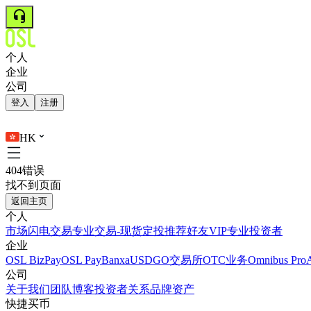
个人
企业
公司
登入
注册
HK
404错误
找不到页面
返回主页
个人
市场
闪电交易
专业交易-现货
定投
推荐好友
VIP
专业投资者
企业
OSL BizPay
OSL Pay
Banxa
USDGO
交易所
OTC业务
Omnibus Pro
公司
关于我们
团队
博客
投资者关系
品牌资产
快捷买币